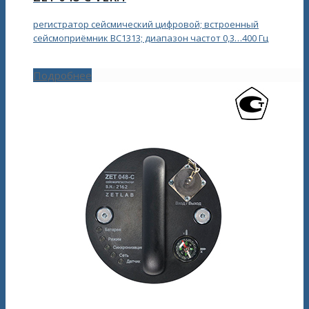
регистратор сейсмический цифровой; встроенный
сейсмоприёмник ВС1313; диапазон частот 0,3…400 Гц
Подробнее