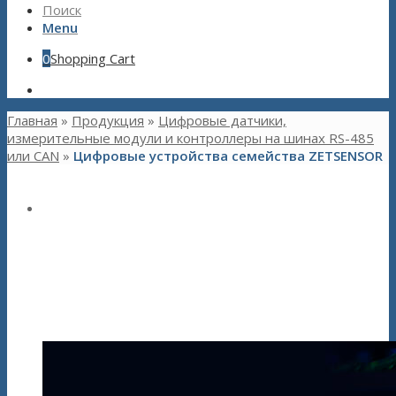
Поиск
Menu
0
Shopping Cart
Главная
»
Продукция
»
Цифровые датчики,
измерительные модули и контроллеры на шинах RS-485
или CAN
»
Цифровые устройства семейства ZETSENSOR
Цифровые устройства
семейства ZETSENSOR
Автоматизация и управление технологическими и
производственными процессами
Мониторинг состояния несущих конструкций зданий