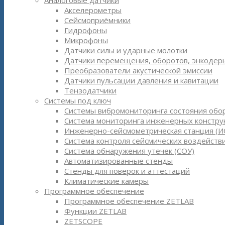
Аналоговые датчики
Акселерометры
Сейсмоприёмники
Гидрофоны
Микрофоны
Датчики силы и ударные молотки
Датчики перемещения, оборотов, энкодер
Преобразователи акустической эмиссии
Датчики пульсации давления и кавитации
Тензодатчики
Системы под ключ
Системы вибромониторинга состояния обо
Система мониторинга инженерных констру
Инженерно-сейсмометрическая станция (И
Система контроля сейсмических воздействи
Система обнаружения утечек (СОУ)
Автоматизированные стенды
Стенды для поверок и аттестаций
Климатические камеры
Программное обеспечение
Программное обеспечение ZETLAB
Функции ZETLAB
ZETSCOPE