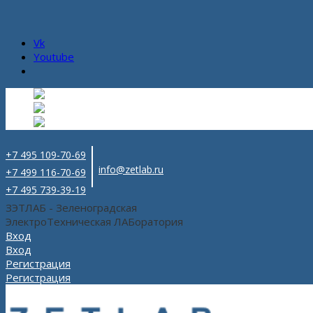
Vk
Youtube
Русский
Русский
ru
English
Английский
en
Español
Испанский
es
+7 495 109-70-69
info@zetlab.ru
+7 499 116-70-69
+7 495 739-39-19
ЗЭТЛАБ - Зеленоградская
ЭлектроТехническая ЛАБоратория
Вход
Вход
Регистрация
Регистрация