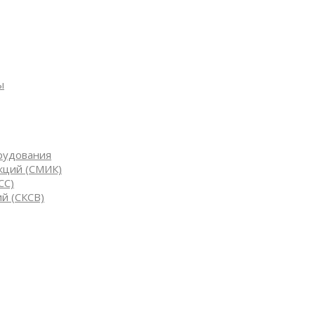
ы
рудования
кций (СМИК)
СС)
й (СКСВ)