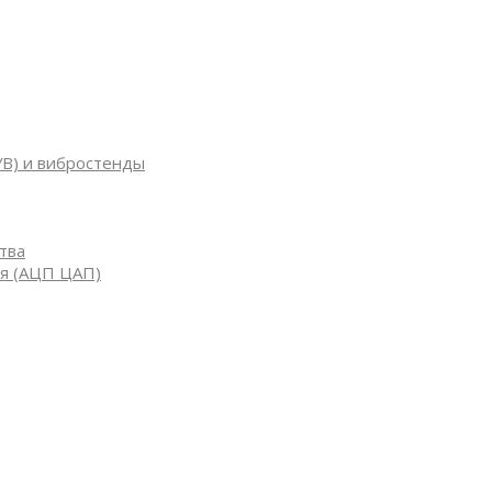
УВ) и вибростенды
тва
я (АЦП ЦАП)