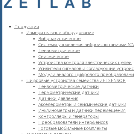
Продукция
Измерительное оборудование
Виброакустическое
Системы управления виброиспытаниями (С
Тензометрическое
Сейсмическое
Устройства контроля электрических цепей
Усилители сигналов и согласующие устройс
Модули аналого-цифрового преобразовани
Цифровые устройства семейства ZETSENSOR
Тензометрические датчики
Термометрические датчики
Датчики давления
Акселерометры и сейсмические датчики
Инклинометры и датчики перемещения
Контроллеры и генераторы
Преобразователи интерфейсов
Готовые мобильные комплекты