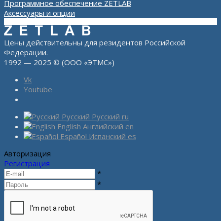
Программное обеспечение ZETLAB
Аксессуары и опции
Цены действительны для резидентов Российской
Федерации.
1992 — 2025 © (ООО «ЭТМС»)
Vk
Youtube
Русский
Русский
ru
English
Английский
en
Español
Испанский
es
Авторизация
Регистрация
*
*