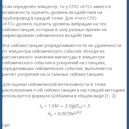
Если определён эпицентр, то у СПО «КТС» имеется
возможность оценить уровень воздействия на
трубопровод в каждой точке. Для этого СПО
«КТС» должно оценить уровень вибрации на тех
сейсмостанция, которые в силу разных причин не
зафиксировали сейсмическое воздействие.
Все сейсмостанции упорядочиваются по их удалённости
от эпицентра сейсмического события. Исходя из
рассчитанного значения магнитуды в эпицентре
сейсмического события и ускорений на станциях,
определивших сейсмическое событие, выполняется
расчёт ускорения на остальных сейсмостанциях.
Для оценки сейсмической интенсивности в точке
расположения n-ой сейсмостанции в настоящей методике
используется формула Шебалина в общем виде [1, 2]:
I
= 1.5M — 3.5lg(D
) + 3
n
n
I
ln2
A
= 0.0078e
n
n
где: