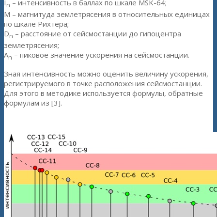
I
– интенсивность в баллах по шкале MSK-64;
n
M – магнитуда землетрясения в относительных единицах
по шкале Рихтера;
D
– расстояние от сейсмостанции до гипоцентра
n
землетрясения;
A
– пиковое значение ускорения на сейсмостанции.
n
Зная интенсивность можно оценить величину ускорения,
регистрируемого в точке расположения сейсмостанции.
Для этого в методике используется формулы, обратные
формулам из [3].
Рисунок 2