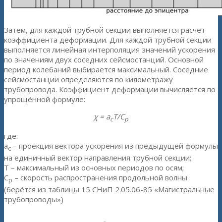
Затем, для каждой трубной секции выполняется расчёт
коэффициента деформации. Для каждой трубной секции
выполняется линейная интерполяция значений ускорения
по значениям двух соседних сейсмостанций. Основной
период колебаний выбирается максимальный. Соседние
сейсмостанции определяются по километражу
трубопровода. Коэффициент деформации вычисляется по
упрощённой формуле:
χ = a
T/C
c
p
где:
a
– проекция вектора ускорения из предыдущей формулы
c
на единичный вектор направления трубной секции;
T – максимальный из основных периодов по осям;
C
– скорость распространения продольной волны
p
(берётся из таблицы 15 СНиП 2.05.06-85 «Магистральные
трубопроводы»)