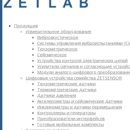
Продукция
Измерительное оборудование
Виброакустическое
Системы управления виброиспытаниями (С
Тензометрическое
Сейсмическое
Устройства контроля электрических цепей
Усилители сигналов и согласующие устройс
Модули аналого-цифрового преобразовани
Цифровые устройства семейства ZETSENSOR
Тензометрические датчики
Термометрические датчики
Датчики давления
Акселерометры и сейсмические датчики
Инклинометры и датчики перемещения
Контроллеры и генераторы
Преобразователи интерфейсов
Готовые мобильные комплекты