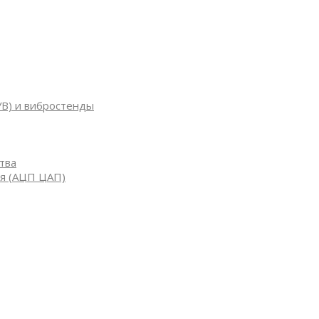
УВ) и вибростенды
тва
я (АЦП ЦАП)