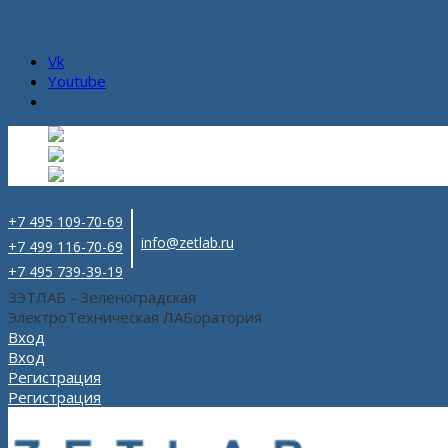
Vk
Youtube
Русский
Русский
ru
English
Английский
en
Español
Испанский
es
+7 495 109-70-69
info@zetlab.ru
+7 499 116-70-69
+7 495 739-39-19
ЗЭТЛАБ - Зеленоградская
ЭлектроТехническая ЛАБоратория
Вход
Вход
Регистрация
Регистрация