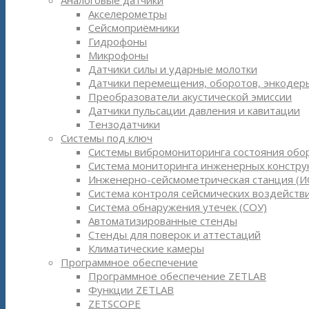
Аналоговые датчики
Акселерометры
Сейсмоприёмники
Гидрофоны
Микрофоны
Датчики силы и ударные молотки
Датчики перемещения, оборотов, энкодер
Преобразователи акустической эмиссии
Датчики пульсации давления и кавитации
Тензодатчики
Системы под ключ
Системы вибромониторинга состояния обо
Система мониторинга инженерных констру
Инженерно-сейсмометрическая станция (И
Система контроля сейсмических воздействи
Система обнаружения утечек (СОУ)
Автоматизированные стенды
Стенды для поверок и аттестаций
Климатические камеры
Программное обеспечение
Программное обеспечение ZETLAB
Функции ZETLAB
ZETSCOPE