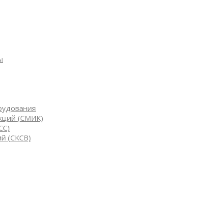
ы
рудования
кций (СМИК)
СС)
й (СКСВ)