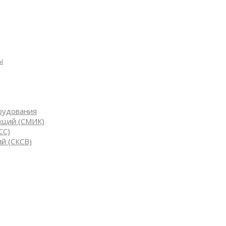
ы
рудования
кций (СМИК)
СС)
й (СКСВ)