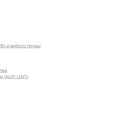
УВ) и вибростенды
тва
я (АЦП ЦАП)