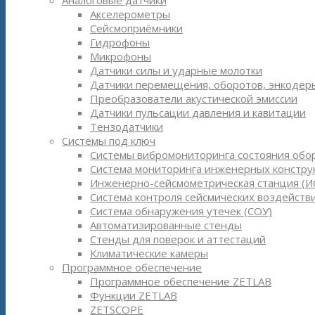
Аналоговые датчики
Акселерометры
Сейсмоприёмники
Гидрофоны
Микрофоны
Датчики силы и ударные молотки
Датчики перемещения, оборотов, энкодер
Преобразователи акустической эмиссии
Датчики пульсации давления и кавитации
Тензодатчики
Системы под ключ
Системы вибромониторинга состояния обо
Система мониторинга инженерных констру
Инженерно-сейсмометрическая станция (И
Система контроля сейсмических воздействи
Система обнаружения утечек (СОУ)
Автоматизированные стенды
Стенды для поверок и аттестаций
Климатические камеры
Программное обеспечение
Программное обеспечение ZETLAB
Функции ZETLAB
ZETSCOPE