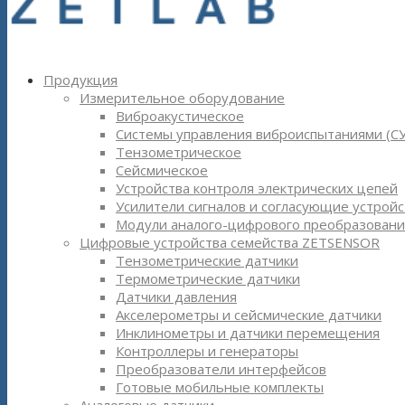
Продукция
Измерительное оборудование
Виброакустическое
Системы управления виброиспытаниями (С
Тензометрическое
Сейсмическое
Устройства контроля электрических цепей
Усилители сигналов и согласующие устройс
Модули аналого-цифрового преобразовани
Цифровые устройства семейства ZETSENSOR
Тензометрические датчики
Термометрические датчики
Датчики давления
Акселерометры и сейсмические датчики
Инклинометры и датчики перемещения
Контроллеры и генераторы
Преобразователи интерфейсов
Готовые мобильные комплекты