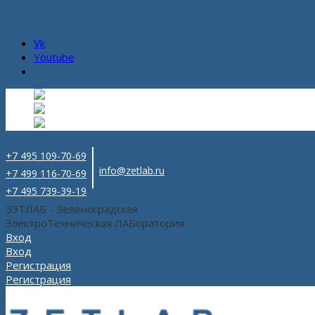
Vk
Youtube
Русский
Русский
ru
English
Английский
en
Español
Испанский
es
+7 495 109-70-69
info@zetlab.ru
+7 499 116-70-69
+7 495 739-39-19
ЗЭТЛАБ - Зеленоградская
ЭлектроТехническая ЛАБоратория
Вход
Вход
Регистрация
Регистрация