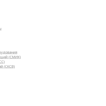
ы
рудования
кций (СМИК)
СС)
й (СКСВ)