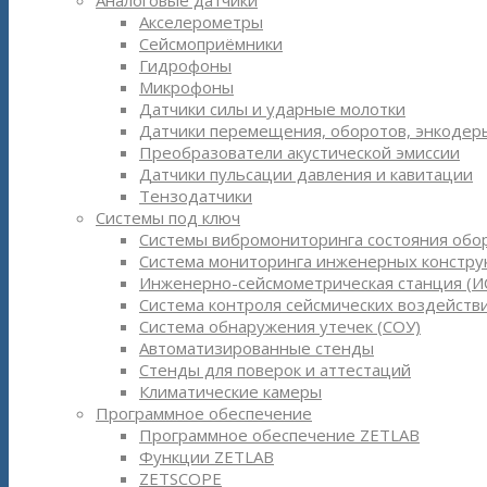
Аналоговые датчики
Акселерометры
Сейсмоприёмники
Гидрофоны
Микрофоны
Датчики силы и ударные молотки
Датчики перемещения, оборотов, энкодер
Преобразователи акустической эмиссии
Датчики пульсации давления и кавитации
Тензодатчики
Системы под ключ
Системы вибромониторинга состояния обо
Система мониторинга инженерных констру
Инженерно-сейсмометрическая станция (И
Система контроля сейсмических воздействи
Система обнаружения утечек (СОУ)
Автоматизированные стенды
Стенды для поверок и аттестаций
Климатические камеры
Программное обеспечение
Программное обеспечение ZETLAB
Функции ZETLAB
ZETSCOPE