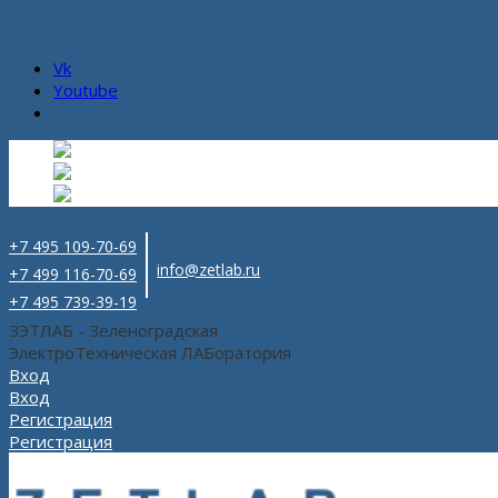
Vk
Youtube
Русский
Русский
ru
English
Английский
en
Español
Испанский
es
+7 495 109-70-69
info@zetlab.ru
+7 499 116-70-69
+7 495 739-39-19
ЗЭТЛАБ - Зеленоградская
ЭлектроТехническая ЛАБоратория
Вход
Вход
Регистрация
Регистрация