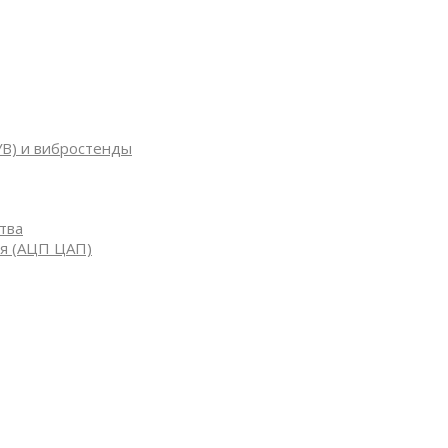
УВ) и вибростенды
тва
я (АЦП ЦАП)