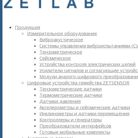
Продукция
Измерительное оборудование
Виброакустическое
Системы управления виброиспытаниями (С
Тензометрическое
Сейсмическое
Устройства контроля электрических цепей
Усилители сигналов и согласующие устройс
Модули аналого-цифрового преобразовани
Цифровые устройства семейства ZETSENSOR
Тензометрические датчики
Термометрические датчики
Датчики давления
Акселерометры и сейсмические датчики
Инклинометры и датчики перемещения
Контроллеры и генераторы
Преобразователи интерфейсов
Готовые мобильные комплекты