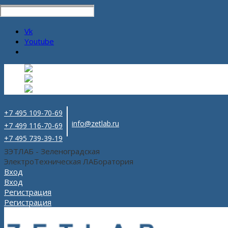
Vk
Youtube
Русский
Русский
ru
English
Английский
en
Español
Испанский
es
+7 495 109-70-69
info@zetlab.ru
+7 499 116-70-69
+7 495 739-39-19
ЗЭТЛАБ - Зеленоградская
ЭлектроТехническая ЛАБоратория
Вход
Вход
Регистрация
Регистрация