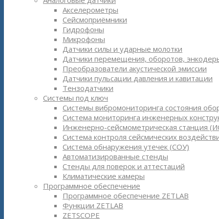
Аналоговые датчики
Акселерометры
Сейсмоприёмники
Гидрофоны
Микрофоны
Датчики силы и ударные молотки
Датчики перемещения, оборотов, энкодер
Преобразователи акустической эмиссии
Датчики пульсации давления и кавитации
Тензодатчики
Системы под ключ
Системы вибромониторинга состояния обо
Система мониторинга инженерных констру
Инженерно-сейсмометрическая станция (И
Система контроля сейсмических воздействи
Система обнаружения утечек (СОУ)
Автоматизированные стенды
Стенды для поверок и аттестаций
Климатические камеры
Программное обеспечение
Программное обеспечение ZETLAB
Функции ZETLAB
ZETSCOPE