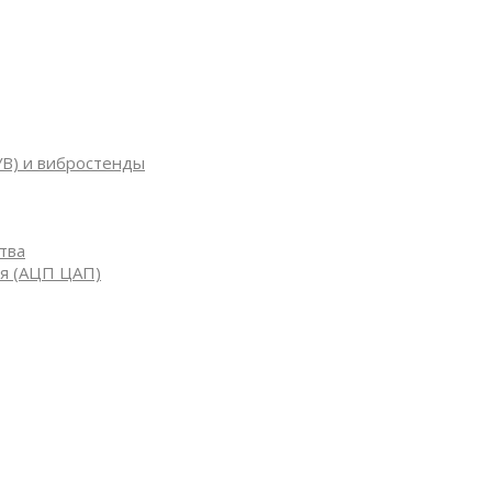
УВ) и вибростенды
тва
я (АЦП ЦАП)