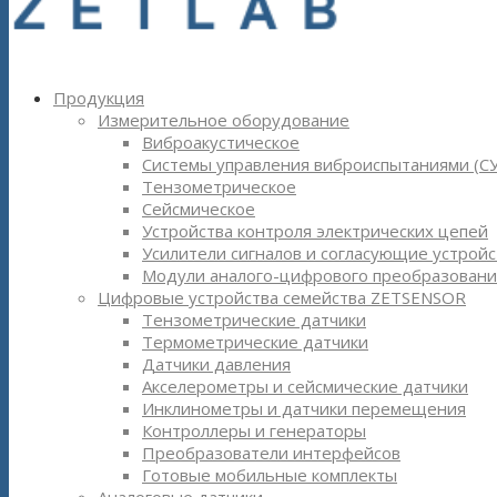
Продукция
Измерительное оборудование
Виброакустическое
Системы управления виброиспытаниями (С
Тензометрическое
Сейсмическое
Устройства контроля электрических цепей
Усилители сигналов и согласующие устройс
Модули аналого-цифрового преобразовани
Цифровые устройства семейства ZETSENSOR
Тензометрические датчики
Термометрические датчики
Датчики давления
Акселерометры и сейсмические датчики
Инклинометры и датчики перемещения
Контроллеры и генераторы
Преобразователи интерфейсов
Готовые мобильные комплекты