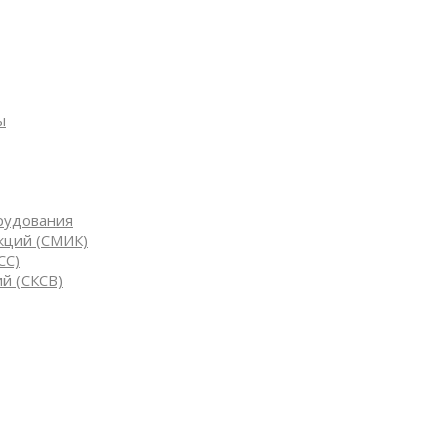
ы
рудования
кций (СМИК)
СС)
й (СКСВ)