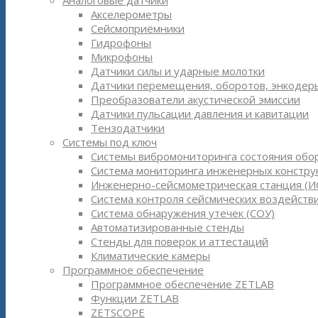
Аналоговые датчики
Акселерометры
Сейсмоприёмники
Гидрофоны
Микрофоны
Датчики силы и ударные молотки
Датчики перемещения, оборотов, энкодер
Преобразователи акустической эмиссии
Датчики пульсации давления и кавитации
Тензодатчики
Системы под ключ
Системы вибромониторинга состояния обо
Система мониторинга инженерных констру
Инженерно-сейсмометрическая станция (И
Система контроля сейсмических воздействи
Система обнаружения утечек (СОУ)
Автоматизированные стенды
Стенды для поверок и аттестаций
Климатические камеры
Программное обеспечение
Программное обеспечение ZETLAB
Функции ZETLAB
ZETSCOPE