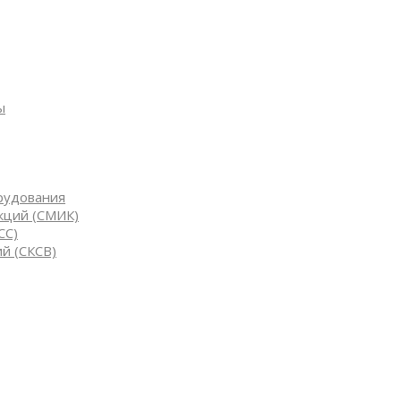
ы
рудования
кций (СМИК)
СС)
й (СКСВ)