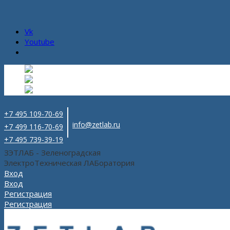
Vk
Youtube
Русский
Русский
ru
English
Английский
en
Español
Испанский
es
+7 495 109-70-69
info@zetlab.ru
+7 499 116-70-69
+7 495 739-39-19
ЗЭТЛАБ - Зеленоградская
ЭлектроТехническая ЛАБоратория
Вход
Вход
Регистрация
Регистрация