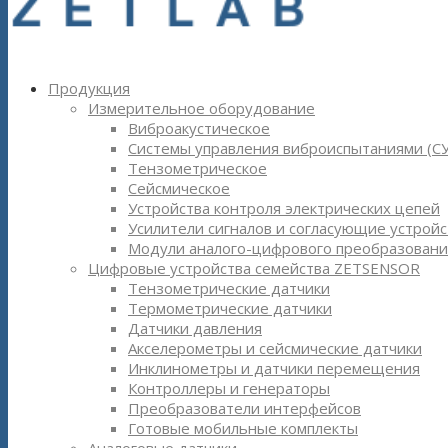
Продукция
Измерительное оборудование
Виброакустическое
Системы управления виброиспытаниями (С
Тензометрическое
Сейсмическое
Устройства контроля электрических цепей
Усилители сигналов и согласующие устройс
Модули аналого-цифрового преобразовани
Цифровые устройства семейства ZETSENSOR
Тензометрические датчики
Термометрические датчики
Датчики давления
Акселерометры и сейсмические датчики
Инклинометры и датчики перемещения
Контроллеры и генераторы
Преобразователи интерфейсов
Готовые мобильные комплекты