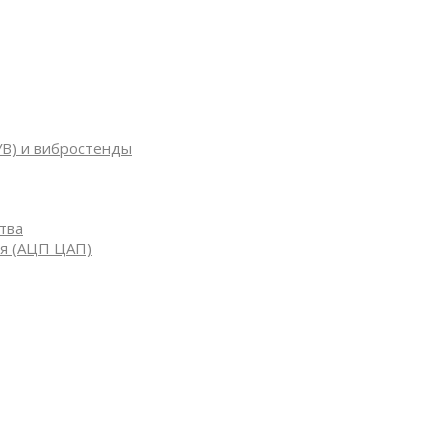
УВ) и вибростенды
тва
я (АЦП ЦАП)