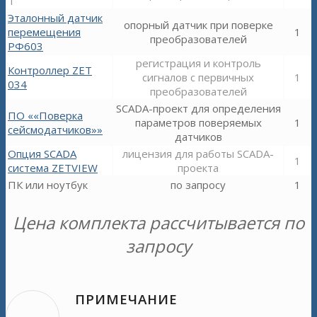
Т
Эталонный датчик
опорный датчик при поверке
перемещения
1
преобразователей
РФ603
регистрация и контроль
Контроллер ZET
сигналов с первичных
1
034
преобразователей
SCADA-проект для определения
ПО ««Поверка
параметров поверяемых
1
сейсмодатчиков»»
датчиков
Опция SCADA
лицензия для работы SCADA-
1
система ZETVIEW
проекта
ПК или ноутбук
по запросу
1
Цена комплекта рассчитывается по
запросу
ПРИМЕЧАНИЕ