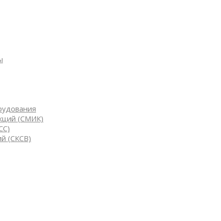
ы
рудования
кций (СМИК)
СС)
й (СКСВ)