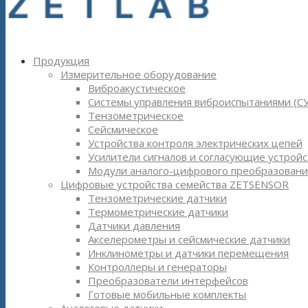
Продукция
Измерительное оборудование
Виброакустическое
Системы управления виброиспытаниями (С
Тензометрическое
Сейсмическое
Устройства контроля электрических цепей
Усилители сигналов и согласующие устройс
Модули аналого-цифрового преобразовани
Цифровые устройства семейства ZETSENSOR
Тензометрические датчики
Термометрические датчики
Датчики давления
Акселерометры и сейсмические датчики
Инклинометры и датчики перемещения
Контроллеры и генераторы
Преобразователи интерфейсов
Готовые мобильные комплекты