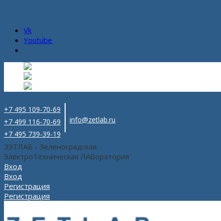
Vk
Youtube
Русский
Русский
ru
English
Английский
en
Español
Испанский
es
+7 495 109-70-69
info@zetlab.ru
+7 499 116-70-69
+7 495 739-39-19
ЗЭТЛАБ - Зеленоградская
ЭлектроТехническая ЛАБоратория
Вход
Вход
Регистрация
Регистрация