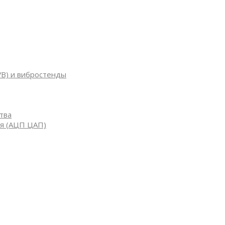
УВ) и вибростенды
тва
я (АЦП ЦАП)