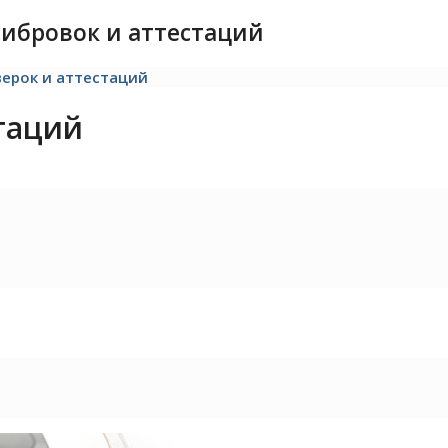
либровок и аттестаций
верок и аттестаций
таций