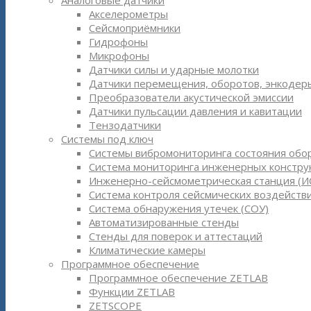
Аналоговые датчики
Акселерометры
Сейсмоприёмники
Гидрофоны
Микрофоны
Датчики силы и ударные молотки
Датчики перемещения, оборотов, энкодер
Преобразователи акустической эмиссии
Датчики пульсации давления и кавитации
Тензодатчики
Системы под ключ
Системы вибромониторинга состояния обо
Система мониторинга инженерных констру
Инженерно-сейсмометрическая станция (И
Система контроля сейсмических воздействи
Система обнаружения утечек (СОУ)
Автоматизированные стенды
Стенды для поверок и аттестаций
Климатические камеры
Программное обеспечение
Программное обеспечение ZETLAB
Функции ZETLAB
ZETSCOPE