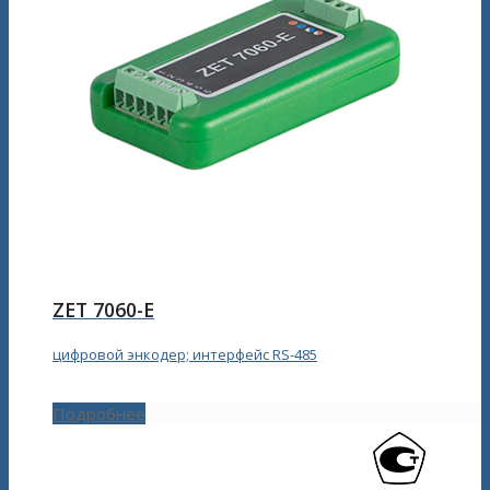
ZET 7060-E
цифровой энкодер; интерфейс RS-485
Подробнее