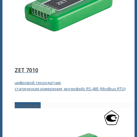
ZET 7010
цифровой тензодатчик
статические измерения, интерфейс RS‑485 (Modbus RTU)
Подробнее