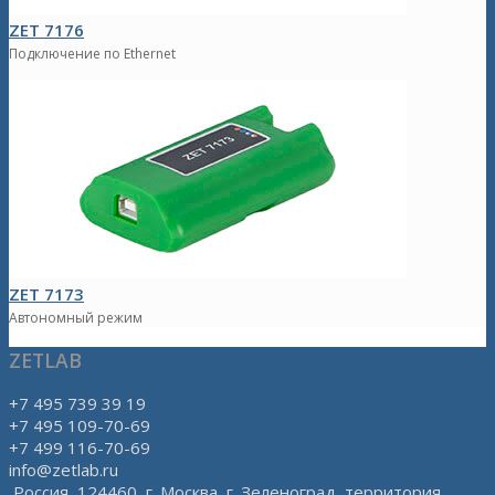
ZET 7176
Подключение по Ethernet
ZET 7173
Автономный режим
ZETLAB
+7 495 739 39 19
+7 495 109-70-69
+7 499 116-70-69
info@zetlab.ru
Россия, 124460, г. Москва, г. Зеленоград, территория