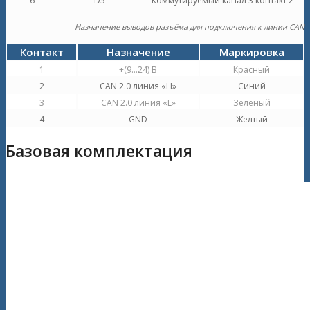
6
D5
Коммутируемый канал 3 контакт 2
Назначение выводов разъёма для подключения к линии CAN
Контакт
Назначение
Маркировка
1
+(9…24) В
Красный
2
CAN 2.0 линия «H»
Синий
3
CAN 2.0 линия «L»
Зелёный
4
GND
Желтый
Базовая комплектация