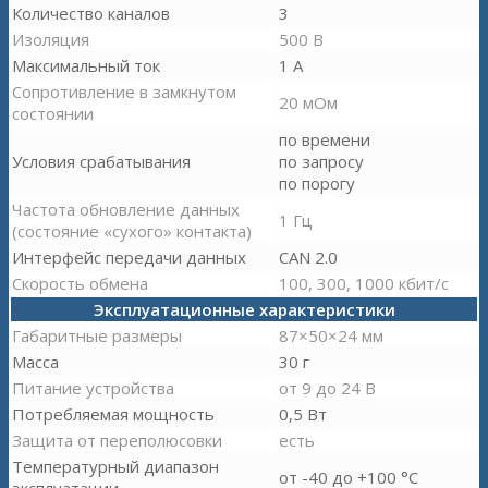
Количество каналов
3
Изоляция
500 В
Максимальный ток
1 А
Сопротивление в замкнутом
20 мОм
состоянии
по времени
Условия срабатывания
по запросу
по порогу
Частота обновление данных
1 Гц
(состояние «сухого» контакта)
Интерфейс передачи данных
CAN 2.0
Скорость обмена
100, 300, 1000 кбит/с
Эксплуатационные характеристики
Габаритные размеры
87×50×24 мм
Масса
30 г
Питание устройства
от 9 до 24 В
Потребляемая мощность
0,5 Вт
Защита от переполюсовки
есть
Температурный диапазон
от -40 до +100 °С
эксплуатации