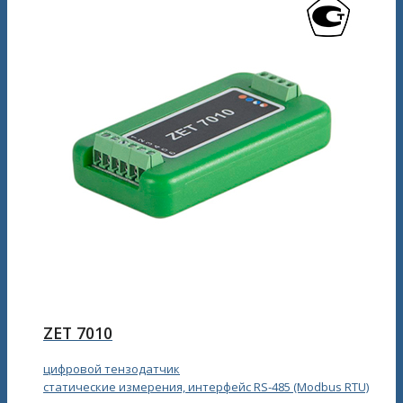
ZET 7010
цифровой тензодатчик
статические измерения, интерфейс RS‑485 (Modbus RTU)