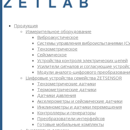
Продукция
Измерительное оборудование
Виброакустическое
Системы управления виброиспытаниями (С
Тензометрическое
Сейсмическое
Устройства контроля электрических цепей
Усилители сигналов и согласующие устройс
Модули аналого-цифрового преобразовани
Цифровые устройства семейства ZETSENSOR
Тензометрические датчики
Термометрические датчики
Датчики давления
Акселерометры и сейсмические датчики
Инклинометры и датчики перемещения
Контроллеры и генераторы
Преобразователи интерфейсов
Готовые мобильные комплекты