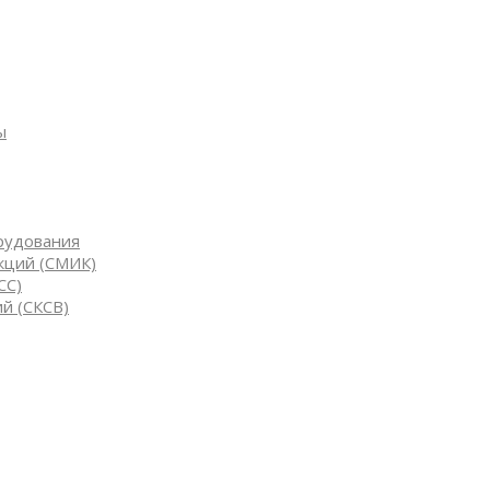
ы
рудования
кций (СМИК)
СС)
й (СКСВ)