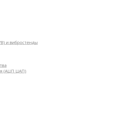
УВ) и вибростенды
тва
я (АЦП ЦАП)