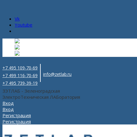
Vk
Youtube
Русский
Русский
ru
English
Английский
en
Español
Испанский
es
+7 495 109-70-69
info@zetlab.ru
+7 499 116-70-69
+7 495 739-39-19
ЗЭТЛАБ - Зеленоградская
ЭлектроТехническая ЛАБоратория
Вход
Вход
Регистрация
Регистрация