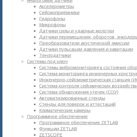
Аналоговые датчики
Акселерометры
Сейсмоприёмники
Гидрофоны
Микрофоны
Датчики силы и ударные молотки
Датчики перемещения, оборотов, энкодер
Преобразователи акустической эмиссии
Датчики пульсации давления и кавитации
Тензодатчики
Системы под ключ
Системы вибромониторинга состояния обо
Система мониторинга инженерных констру
Инженерно-сейсмометрическая станция (И
Система контроля сейсмических воздействи
Система обнаружения утечек (СОУ)
Автоматизированные стенды
Стенды для поверок и аттестаций
Климатические камеры
Программное обеспечение
Программное обеспечение ZETLAB
Функции ZETLAB
ZETSCOPE