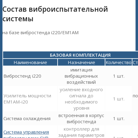
Состав виброиспытательной
системы
на базе вибростенда i220/EM1AM
БАЗОВАЯ КОМПЛЕКТАЦИЯ
Наименование
Назначение
Количество
С
имитация
Вибростенд i220
вибрационных
1 шт.
воздействий
усиление входного
Усилитель мощности
сигнала до
по
1 шт.
EM1AM-i20
необходимого
уровня
встроенная в корпус
Система охлаждения
1 шт.
вибростенда
контроллер для
Система управления
задания параметров
вибростендами СУВ
1 шт.