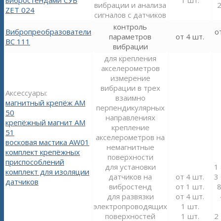
вибрации и анализа
2
ZET 024
сигналов с датчиков
контроль
Вибропреобразователи
о
параметров
от 4 шт.
ВС 111
вибрации
для крепления
акселерометров
измерение
вибрации в трех
Аксессуары:
взаимно
магнитный крепёж АМ
перпендикулярных
50
направлениях
крепёжный магнит АМ
крепление
51
акселерометров на
восковая мастика AW01
немагнитные
комплект крепёжных
поверхности
приспособлений
для установки
1
комплект для изоляции
датчиков на
от 4 шт.
3
датчиков
вибростенд
от 1 шт.
8
для развязки
от 4 шт.
электропроводящих
1 шт.
поверхностей
1 шт.
2