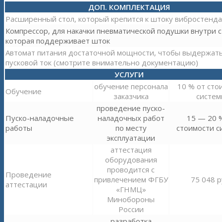
ДОП. КОМПЛЕКТАЦИЯ
Расширенный стол, который крепится к штоку вибростенда
Компрессор, для накачки пневматической подушки внутри с
которая поддерживает шток
Автомат питания достаточной мощности, чтобы выдержат
пусковой ток (смотрите внимательно документацию)
УСЛУГИ
обучение персонала
10 % от сто
Обучение
заказчика
систем
проведение пуско-
Пуско-наладочные
наладочных работ
15 — 20 
работы
по месту
стоимости с
эксплуатации
аттестация
оборудования
проводится с
Проведение
привлечением ФГБУ
75 048 р
аттестации
«ГНМЦ»
Минобороны
России
разработка