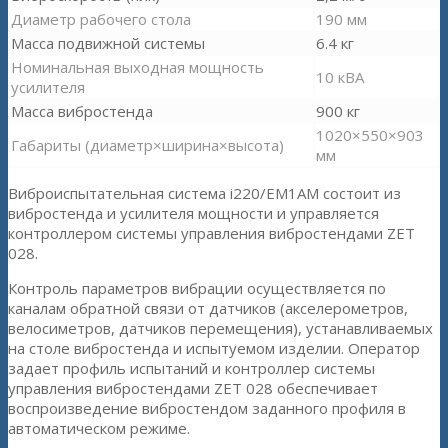
Диаметр рабочего стола
190 мм
Масса подвижной системы
6.4 кг
Номинальная выходная мощность
10 кВА
усилителя
Масса вибростенда
900 кг
1020×550×903
Габариты (диаметр×ширина×высота)
мм
Виброиспытательная система i220/EM1AM состоит из
вибростенда и усилителя мощности и управляется
контроллером системы управления вибростендами ZET
028.
Контроль параметров вибрации осуществляется по
каналам обратной связи от датчиков (акселерометров,
велосиметров, датчиков перемещения), устанавливаемых
на столе вибростенда и испытуемом изделии. Оператор
задает профиль испытаний и контроллер системы
управления вибростендами ZET 028 обеспечивает
воспроизведение вибростендом заданного профиля в
автоматическом режиме.