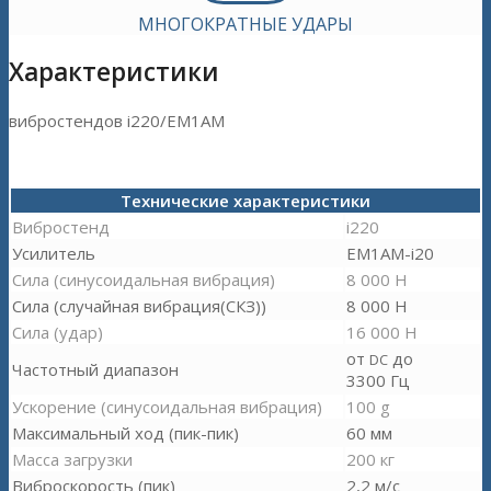
МНОГОКРАТНЫЕ УДАРЫ
Характеристики
вибростендов i220/EM1AM
Технические характеристики
Вибростенд
i220
Усилитель
EM1AM-i20
Сила (синусоидальная вибрация)
8 000 Н
Сила (случайная вибрация(СКЗ))
8 000 Н
Сила (удар)
16 000 Н
от
до
DC
Частотный диапазон
3300 Гц
Ускорение (синусоидальная вибрация)
100 g
Максимальный ход (пик-пик)
60 мм
Масса загрузки
200 кг
Виброскорость (пик)
2,2 м/с