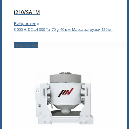
i210/SA1M
Вибростенд
3 000 Н; DC…4 000 Гц; 70 g; 40 мм. Масса загрузки 120 кг
Подробнее