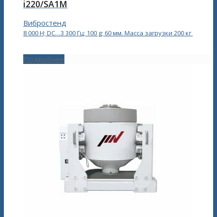
i220/SA1M
Вибростенд
8 000 Н; DC…3 300 Гц; 100 g; 60 мм. Масса загрузки 200 кг
Подробнее