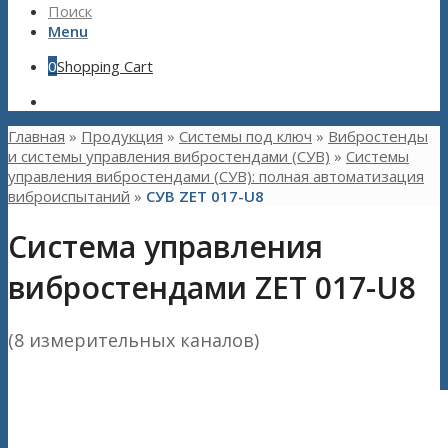
Поиск
Menu
0
Shopping Cart
Главная
»
Продукция
»
Системы под ключ
»
Вибростенды
и системы управления вибростендами (СУВ)
»
Системы
управления вибростендами (СУВ): полная автоматизация
виброиспытаний
»
СУВ ZET 017-U8
Система управления
вибростендами ZET 017-U8
(8 измерительных каналов)