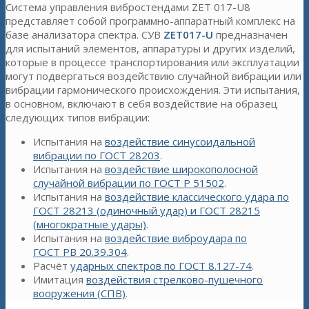
Система управления вибростендами ZET 017-U8
представляет собой программно-аппаратный комплекс на
базе анализатора спектра. СУВ
ZET017-U
предназначен
для испытаний элементов, аппаратуры и других изделий,
которые в процессе транспортирования или эксплуатации
могут подвергаться воздействию случайной вибрации или
вибрации гармонического происхождения. Эти испытания,
в основном, включают в себя воздействие на образец
следующих типов вибрации:
Испытания на
воздействие синусоидальной
вибрации по ГОСТ 28203
.
Испытания на
воздействие широкополосной
случайной вибрации по ГОСТ Р 51502
.
Испытания на
воздействие классического удара по
ГОСТ 28213 (одиночный удар) и ГОСТ 28215
(многократные удары)
.
Испытания на
воздействие виброудара по
ГОСТ РВ 20.39.304
.
Расчёт
ударных спектров по ГОСТ 8.127-74
.
Имитация
воздействия стрелково-пушечного
вооружения (СПВ)
.