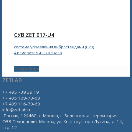
СУВ ZET 017-U4
система управления вибростендами (СУВ)
4 измерительных канала
Подробнее
ZETLAB
+7 495 739 39 19
+7 495 109-70-69
+7 499 116-70-69
info@zetlab.ru
Россия, 124460, г. Москва, г. Зеленоград, территория
ОЭЗ Технополис Москва, ул. Конструктора Лукина, д. 14,
стр. 12