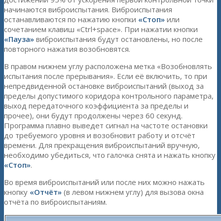
начинаются виброиспытания. Виброиспытания
останавливаются по нажатию кнопки
«Стоп»
или
сочетанием клавиш «Ctrl+space». При нажатии кнопки
«Пауза»
виброиспытания будут остановлены, но после
повторного нажатия возобновятся.
В правом нижнем углу расположена метка «Возобновлять
испытания после прерывания». Если её включить, то при
непредвиденной остановке виброиспытаний (выход за
пределы допустимого коридора контрольного параметра,
выход передаточного коэффициента за пределы и
прочее), они будут продолжены через 60 секунд.
Программа плавно выведет сигнал на частоте остановки
до требуемого уровня и возобновит работу и отсчёт
времени. Для прекращения виброиспытаний вручную,
необходимо убедиться, что галочка снята и нажать кнопку
«Стоп»
.
Во время виброиспытаний или после них можно нажать
кнопку
«Отчёт»
(в левом нижнем углу) для вызова окна
отчёта по виброиспытаниям.