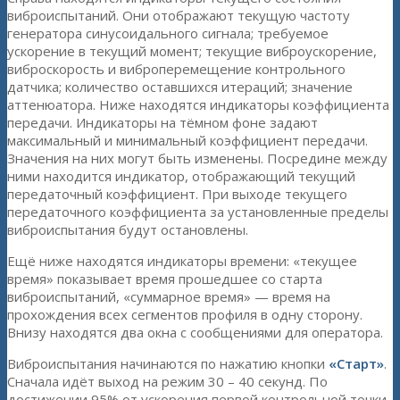
виброиспытаний. Они отображают текущую частоту
генератора синусоидального сигнала; требуемое
ускорение в текущий момент; текущие виброускорение,
виброскорость и виброперемещение контрольного
датчика; количество оставшихся итераций; значение
аттенюатора. Ниже находятся индикаторы коэффициента
передачи. Индикаторы на тёмном фоне задают
максимальный и минимальный коэффициент передачи.
Значения на них могут быть изменены. Посредине между
ними находится индикатор, отображающий текущий
передаточный коэффициент. При выходе текущего
передаточного коэффициента за установленные пределы
виброиспытания будут остановлены.
Ещё ниже находятся индикаторы времени: «текущее
время» показывает время прошедшее со старта
виброиспытаний, «суммарное время» — время на
прохождения всех сегментов профиля в одну сторону.
Внизу находятся два окна с сообщениями для оператора.
Виброиспытания начинаются по нажатию кнопки
«Старт»
.
Сначала идёт выход на режим 30 – 40 секунд. По
достижении 95% от ускорения первой контрольной точки