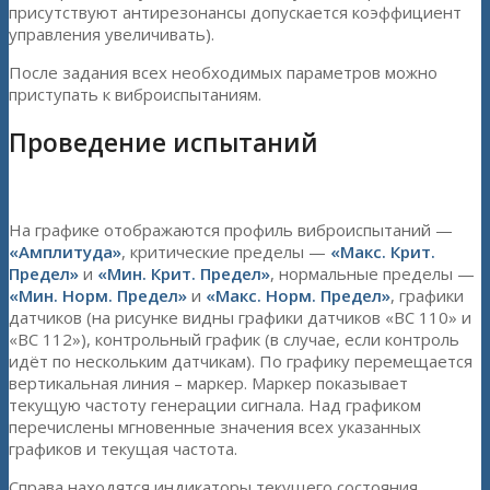
присутствуют антирезонансы допускается коэффициент
управления увеличивать).
После задания всех необходимых параметров можно
приступать к виброиспытаниям.
Проведение испытаний
На графике отображаются профиль виброиспытаний —
«Амплитуда»
, критические пределы —
«Макс. Крит.
Предел»
и
«Мин. Крит. Предел»
, нормальные пределы —
«Мин. Норм. Предел»
и
«Макс. Норм. Предел»
, графики
датчиков (на рисунке видны графики датчиков «ВС 110» и
«ВС 112»), контрольный график (в случае, если контроль
идёт по нескольким датчикам). По графику перемещается
вертикальная линия – маркер. Маркер показывает
текущую частоту генерации сигнала. Над графиком
перечислены мгновенные значения всех указанных
графиков и текущая частота.
Справа находятся индикаторы текущего состояния