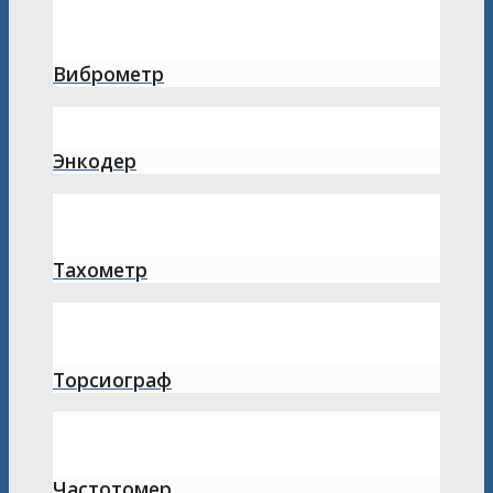
Виброметр
Энкодер
Тахометр
Торсиограф
Частотомер