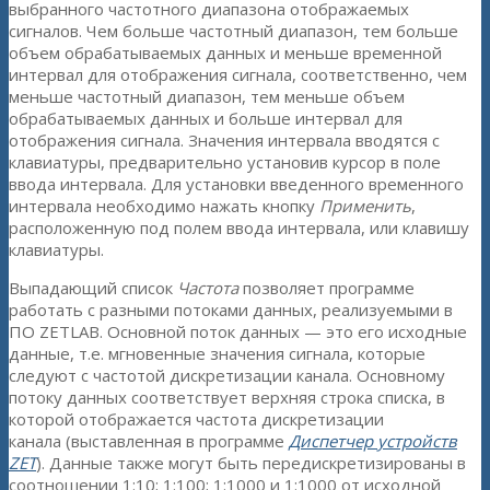
выбранного частотного диапазона отображаемых
сигналов. Чем больше частотный диапазон, тем больше
объем обрабатываемых данных и меньше временной
интервал для отображения сигнала, соответственно, чем
меньше частотный диапазон, тем меньше объем
обрабатываемых данных и больше интервал для
отображения сигнала. Значения интервала вводятся с
клавиатуры, предварительно установив курсор в поле
ввода интервала. Для установки введенного временного
интервала необходимо нажать кнопку
Применить
,
расположенную под полем ввода интервала, или клавишу
клавиатуры.
Выпадающий список
Частота
позволяет программе
работать с разными потоками данных, реализуемыми в
ПО ZETLAB. Основной поток данных — это его исходные
данные, т.е. мгновенные значения сигнала, которые
следуют с частотой дискретизации канала. Основному
потоку данных соответствует верхняя строка списка, в
которой отображается частота дискретизации
канала (выставленная в программе
Диспетчер устройств
ZET
). Данные также могут быть передискретизированы в
соотношении 1:10; 1:100; 1:1000 и 1:1000 от исходной