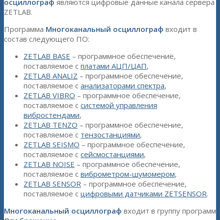
осциллограф
являются цифровые данные канала сервера
ZETLAB.
Программа
Многоканальный осциллограф
входит в
состав следующего ПО:
ZETLAB BASE
– программное обеспечение,
поставляемое с
платами АЦП/ЦАП
,
ZETLAB ANALIZ
– программное обеспечение,
поставляемое с
анализаторами спектра
,
ZETLAB VIBRO
– программное обеспечение,
поставляемое с
системой управления
вибростендами
,
ZETLAB TENZO
– программное обеспечение,
поставляемое с
тензостанциями
,
ZETLAB SEISMO
– программное обеспечение,
поставляемое с
сейсмостанциями
,
ZETLAB NOISE
– программное обеспечение,
поставляемое с
виброметром-шумомером
,
ZETLAB SENSOR
– программное обеспечение,
поставляемое с
цифровыми датчиками ZETSENSOR
.
Многоканальный осциллограф
входит в группу программ