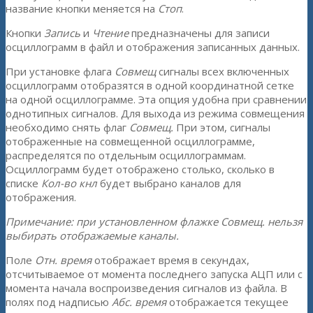
название кнопки меняется на
Стоп
.
Кнопки
Запись
и
Чтение
предназначены для записи
осциллограмм в файл и отображения записанных данных.
При установке флага
Совмещ
сигналы всех включенных
осциллограмм отобразятся в одной координатной сетке
на одной осциллограмме. Эта опция удобна при сравнении
однотипных сигналов. Для выхода из режима совмещения
необходимо снять флаг
Совмещ.
При этом, сигналы
отображенные на совмещенной осциллограмме,
распределятся по отдельным осциллограммам.
Осциллограмм будет отображено столько, сколько в
списке
Кол-во кнл
будет выбрано каналов для
отображения.
Примечание: при установленном флажке Совмещ. нельзя
выбирать отображаемые каналы.
Поле
Отн. время
отображает время в секундах,
отсчитываемое от момента последнего запуска АЦП или с
момента начала воспроизведения сигналов из файла. В
полях под надписью
Абс. время
отображается текущее