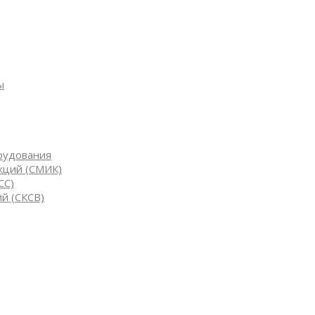
ы
рудования
кций (СМИК)
СС)
й (СКСВ)