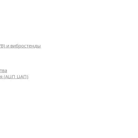
УВ) и вибростенды
тва
я (АЦП ЦАП)