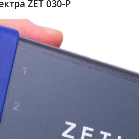
ктра ZET 030-P