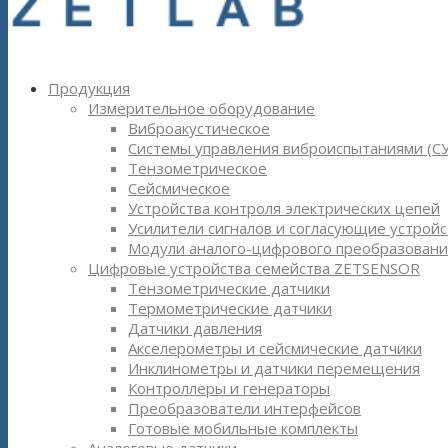
Продукция
Измерительное оборудование
Виброакустическое
Системы управления виброиспытаниями (С
Тензометрическое
Сейсмическое
Устройства контроля электрических цепей
Усилители сигналов и согласующие устройс
Модули аналого-цифрового преобразовани
Цифровые устройства семейства ZETSENSOR
Тензометрические датчики
Термометрические датчики
Датчики давления
Акселерометры и сейсмические датчики
Инклинометры и датчики перемещения
Контроллеры и генераторы
Преобразователи интерфейсов
Готовые мобильные комплекты