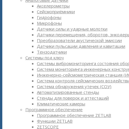
Аналоговые датчики
Акселерометры
Сейсмоприёмники
Гидрофоны
Микрофоны
Датчики силы и ударные молотки
Датчики перемещения, оборотов, энкодер
Преобразователи акустической эмиссии
Датчики пульсации давления и кавитации
Тензодатчики
Системы под ключ
Системы вибромониторинга состояния обо
Система мониторинга инженерных констру
Инженерно-сейсмометрическая станция (И
Система контроля сейсмических воздействи
Система обнаружения утечек (СОУ)
Автоматизированные стенды
Стенды для поверок и аттестаций
Климатические камеры
Программное обеспечение
Программное обеспечение ZETLAB
Функции ZETLAB
ZETSCOPE