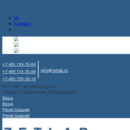
Vk
Youtube
Русский
Русский
ru
English
Английский
en
Español
Испанский
es
+7 495 109-70-69
info@zetlab.ru
+7 499 116-70-69
+7 495 739-39-19
ЗЭТЛАБ - Зеленоградская
ЭлектроТехническая ЛАБоратория
Вход
Вход
Регистрация
Регистрация