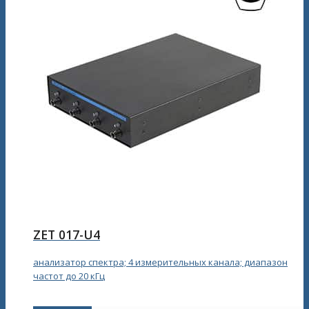
ZET 017-U4
анализатор спектра; 4 измерительных канала; диапазон
частот до 20 кГц