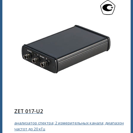
ZET 017-U2
анализатор спектра; 2 измерительных канала; диапазон
частот до 20 кГц