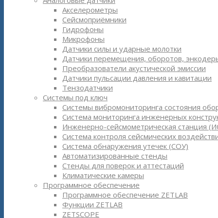
Аналоговые датчики
Акселерометры
Сейсмоприёмники
Гидрофоны
Микрофоны
Датчики силы и ударные молотки
Датчики перемещения, оборотов, энкодер
Преобразователи акустической эмиссии
Датчики пульсации давления и кавитации
Тензодатчики
Системы под ключ
Системы вибромониторинга состояния обо
Система мониторинга инженерных констру
Инженерно-сейсмометрическая станция (И
Система контроля сейсмических воздействи
Система обнаружения утечек (СОУ)
Автоматизированные стенды
Стенды для поверок и аттестаций
Климатические камеры
Программное обеспечение
Программное обеспечение ZETLAB
Функции ZETLAB
ZETSCOPE