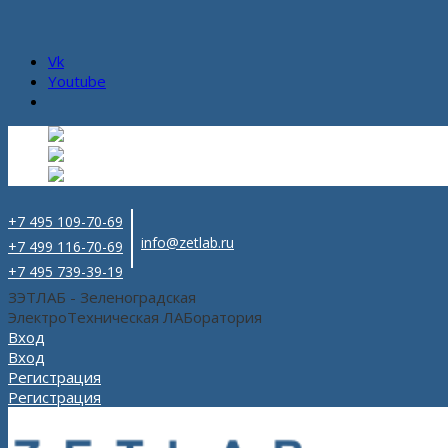
Vk
Youtube
Русский
Русский
ru
English
Английский
en
Español
Испанский
es
+7 495 109-70-69
info@zetlab.ru
+7 499 116-70-69
+7 495 739-39-19
ЗЭТЛАБ - Зеленоградская
ЭлектроТехническая ЛАБоратория
Вход
Вход
Регистрация
Регистрация