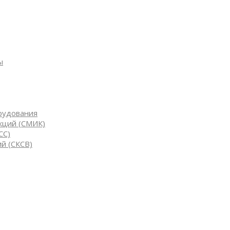
ы
рудования
кций (СМИК)
СС)
й (СКСВ)