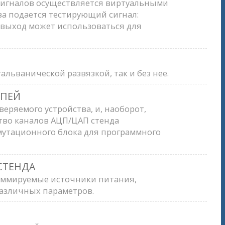
 сигналов осуществляется виртуальными
ва подается тестирующий сигнал:
/выход может использоваться для
льванической развязкой, так и без нее.
ЕПЕЙ
ряемого устройства, и, наоборот,
тво каналов АЦП/ЦАП стенда
утационного блока для программного
СТЕНДА
раммируемые источники питания,
различных параметров.