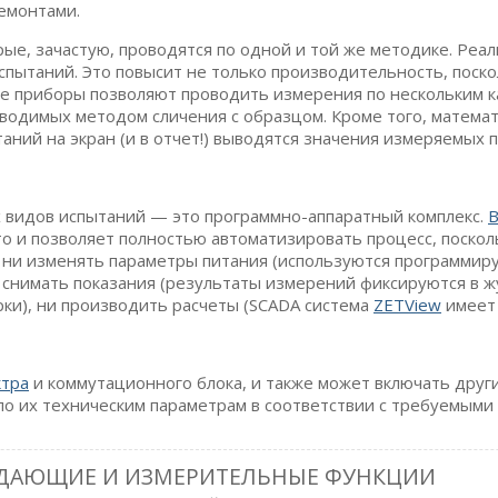
емонтами.
ые, зачастую, проводятся по одной и той же методике. Реа
спытаний. Это повысит не только производительность, поск
ные приборы позволяют проводить измерения по нескольким 
оводимых методом сличения с образцом. Кроме того, матема
ний на экран (и в отчет!) выводятся значения измеряемых 
 видов испытаний — это программно-аппаратный комплекс.
В
о и позволяет полностью автоматизировать процесс, поскол
 ни изменять параметры питания (используются программиру
 снимать показания (результаты измерений фиксируются в ж
ки), ни производить расчеты (SCADA система
ZETView
имеет 
ктра
и коммутационного блока, и также может включать друг
по их техническим параметрам в соответствии с требуемыми
ЗАДАЮЩИЕ И ИЗМЕРИТЕЛЬНЫЕ ФУНКЦИИ