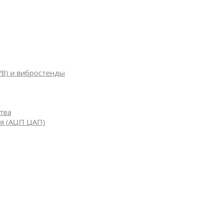
УВ) и вибростенды
тва
я (АЦП ЦАП)