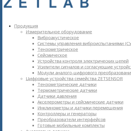
Продукция
Измерительное оборудование
Виброакустическое
Системы управления виброиспытаниями (С
Тензометрическое
Сейсмическое
Устройства контроля электрических цепей
Усилители сигналов и согласующие устройс
Модули аналого-цифрового преобразовани
Цифровые устройства семейства ZETSENSOR
Тензометрические датчики
Термометрические датчики
Датчики давления
Акселерометры и сейсмические датчики
Инклинометры и датчики перемещения
Контроллеры и генераторы
Преобразователи интерфейсов
Готовые мобильные комплекты