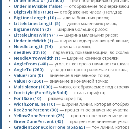
UnderlineColor (fafa0a)
— цвет подчеркивающей лини
UnderlineVisible (false)
— отображение подчеркивающе
DigitsVisible (true)
— отображение чисел (Нет/Да);
BigLinesLength (10)
— длина больших рисок;
LitteleLinesLength (5)
— длина маленьких рисок;
BigLinesWidth (2)
— ширина больших рисок;
LitteleLinesWidth (1)
— ширина маленьких рисок;
UnderlineWidth (1)
— ширина подчеркивающей линии
NeedleLength (74)
— длина стрелки;
needlewidth (6)
— параметр, показывающий, во скольк
NeedleArrowWidth (1)
— ширина кончика стрелки;
AngleFrom (-40)
— угол, от которого начинается шкала
AngleTo (260)
— угол до которого размечается шкала;
ValueFrom (0)
— значение в начальной точке;
ValueTo (260)
— значение в конечной точке;
Multiplexor (1000)
— число, отображаемое под стрелк
fontstyle (FontStyleBold)
— стиль шрифта;
FontSize (10)
— размер шрифта;
WidthZoneLine (10)
— ширина линии, которая отображ
RedZonePercent (30)
— процентное значение участка 
YellowZonePercent (25)
— процентное значение участ
GreenZonePercent (45)
— процентное значение участ
GradientZoneColorTone (a5a5a5)
— тон линии, котор