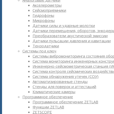
Аналоговые датчики
Акселерометры
Сейсмоприёмники
Гидрофоны
Микрофоны
Датчики силы и ударные молотки
Датчики перемещения, оборотов, энкодер
Преобразователи акустической эмиссии
Датчики пульсации давления и кавитации
Тензодатчики
Системы под ключ
Системы вибромониторинга состояния обо
Система мониторинга инженерных констру
Инженерно-сейсмометрическая станция (И
Система контроля сейсмических воздействи
Система обнаружения утечек (СОУ)
Автоматизированные стенды
Стенды для поверок и аттестаций
Климатические камеры
Программное обеспечение
Программное обеспечение ZETLAB
Функции ZETLAB
ZETSCOPE