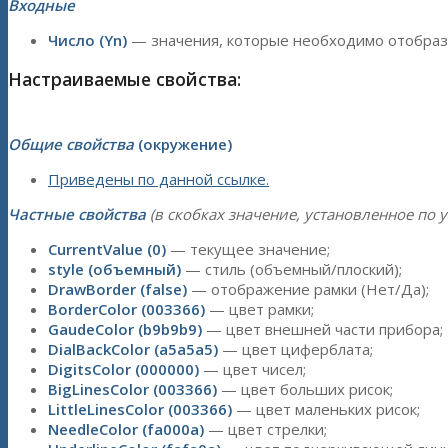
Входные
Число (Yn)
— значения, которые необходимо отобраз
Настраиваемые свойства:
Общие свойства
(окружение)
Приведены по данной ссылке.
Частные свойства
(в скобках значение, установленное по 
CurrentValue (0)
— текущее значение;
style (объемный)
— стиль (объемный/плоский);
DrawBorder (false)
— отображение рамки (Нет/Да);
BorderColor (003366)
— цвет рамки;
GaudeColor (b9b9b9)
— цвет внешней части прибора;
DialBackColor (a5a5a5)
— цвет циферблата;
DigitsColor (000000)
— цвет чисел;
BigLinesColor (003366)
— цвет больших рисок;
LittleLinesColor (003366)
— цвет маленьких рисок;
NeedleColor (fa000a)
— цвет стрелки;