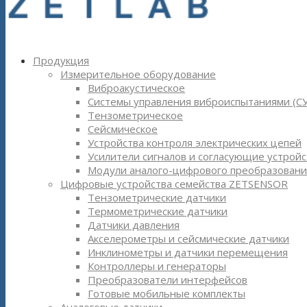
Продукция
Измерительное оборудование
Виброакустическое
Системы управления виброиспытаниями (С
Тензометрическое
Сейсмическое
Устройства контроля электрических цепей
Усилители сигналов и согласующие устройс
Модули аналого-цифрового преобразовани
Цифровые устройства семейства ZETSENSOR
Тензометрические датчики
Термометрические датчики
Датчики давления
Акселерометры и сейсмические датчики
Инклинометры и датчики перемещения
Контроллеры и генераторы
Преобразователи интерфейсов
Готовые мобильные комплекты