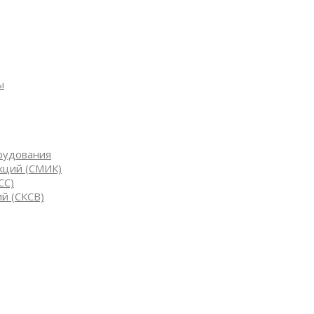
ы
рудования
кций (СМИК)
СС)
й (СКСВ)