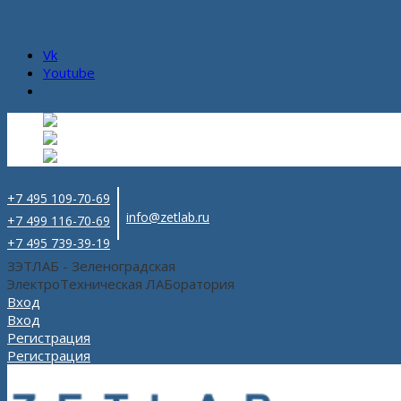
Vk
Youtube
Русский
Русский
ru
English
Английский
en
Español
Испанский
es
+7 495 109-70-69
info@zetlab.ru
+7 499 116-70-69
+7 495 739-39-19
ЗЭТЛАБ - Зеленоградская
ЭлектроТехническая ЛАБоратория
Вход
Вход
Регистрация
Регистрация