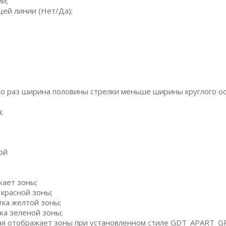
и;
й линии (Нет/Да);
;
о раз ширина половины стрелки меньше ширины круглого ос
;
ой
ает зоны;
красной зоны;
ка желтой зоны;
ка зеленой зоны;
ая отображает зоны при установленном стиле GDT_APART_