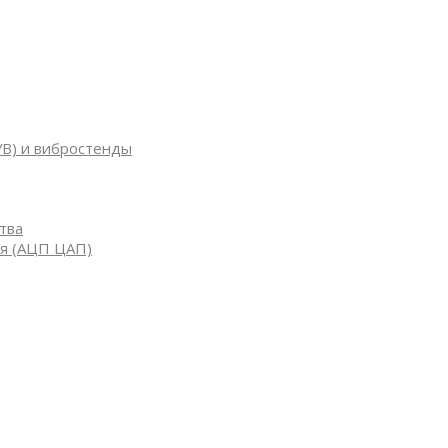
УВ) и вибростенды
тва
я (АЦП ЦАП)