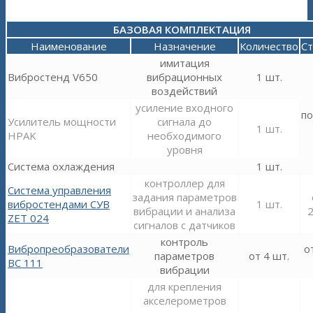
БАЗОВАЯ КОМПЛЕКТАЦИЯ
Наименование
Назначение
Количество
С
имитация
Вибростенд V650
вибрационных
1 шт.
воздействий
усиление входного
по
Усилитель мощности
сигнала до
1 шт.
HPAK
необходимого
уровня
Система охлаждения
1 шт.
контроллер для
Система управления
задания параметров
вибростендами СУВ
1 шт.
вибрации и анализа
2
ZET 024
сигналов с датчиков
контроль
Вибропреобразователи
о
параметров
от 4 шт.
ВС 111
вибрации
для крепления
акселерометров