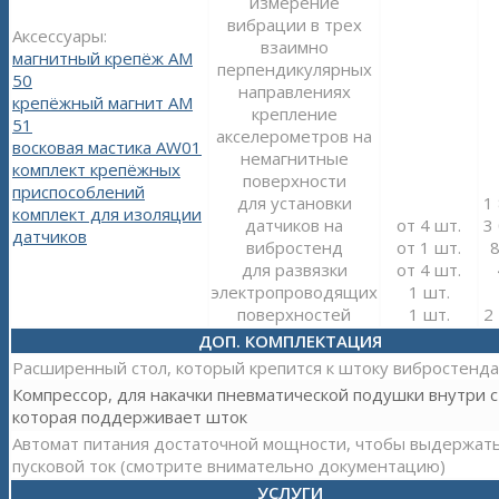
измерение
вибрации в трех
Аксессуары:
взаимно
магнитный крепёж АМ
перпендикулярных
50
направлениях
крепёжный магнит АМ
крепление
51
акселерометров на
восковая мастика AW01
немагнитные
комплект крепёжных
поверхности
приспособлений
для установки
1
комплект для изоляции
датчиков на
от 4 шт.
3
датчиков
вибростенд
от 1 шт.
8
для развязки
от 4 шт.
электропроводящих
1 шт.
поверхностей
1 шт.
2
ДОП. КОМПЛЕКТАЦИЯ
Расширенный стол, который крепится к штоку вибростенда
Компрессор, для накачки пневматической подушки внутри с
которая поддерживает шток
Автомат питания достаточной мощности, чтобы выдержат
пусковой ток (смотрите внимательно документацию)
УСЛУГИ