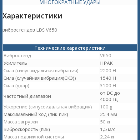
МНОГОКРАТНЫЕ УДАРЫ
Характеристики
вибростендов LDS V650
Технические характеристики
Вибростенд
V650
Усилитель
HPAK
Сила (синусоидальная вибрация)
2200 Н
Сила (случайная вибрация(СКЗ))
1540 Н
Сила (удар)
3100 Н
от DC до
Частотный диапазон
4000 Гц
Ускорение (синусоидальная вибрация)
100 g
Максимальный ход (пик-пик)
25.4 мм
Масса загрузки
50 кг
Виброскорость (пик)
1,5 м/с
Масса подвижной системы
2,24 кг