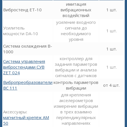
имитация
Вибростенд ET-10
вибрационных
1 шт.
воздействий
усиление входного
Усилитель
сигнала до
1 шт.
мощности DA-10
необходимого
уровня
Система охлаждения B-
1 шт.
1000
контроллер для
Система управления
задания параметров
вибростендами СУВ
1 шт.
вибрации и анализа
ZET 024
сигналов с датчиков
Вибропреобразователи
контроль параметров
от 4 шт.
ВС 111
вибрации
для крепления
акселерометров
измерение вибрации
Аксессуары:
в трех взаимно
магнитный крепёж АМ
перпендикулярных
50
направлениях