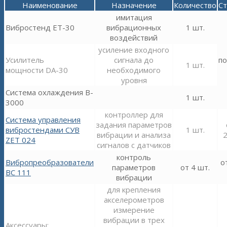
Наименование
Назначение
Количество
С
имитация
Вибростенд ET-30
вибрационных
1 шт.
воздействий
усиление входного
Усилитель
сигнала до
по
1 шт.
мощности DA-30
необходимого
уровня
Система охлаждения B-
1 шт.
3000
контроллер для
Система управления
задания параметров
вибростендами СУВ
1 шт.
вибрации и анализа
2
ZET 024
сигналов с датчиков
контроль
Вибропреобразователи
о
параметров
от 4 шт.
ВС 111
вибрации
для крепления
акселерометров
измерение
вибрации в трех
Аксессуары: