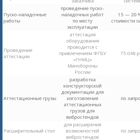
заказчика
систем
проведение пуско-
Пуско-наладочные
наладочных работ
15 — 20 
работы
по месту
стоимости с
эксплуатации
аттестация
оборудования
проводится с
Проведение
привлечением ФГБУ
75 048 р
аттестации
«ГНМЦ»
Минобороны
России
разработка
конструкторской
документации для
Аттестационные грузы
изготовления
по запр
аттестационных
грузов для
вибростендов
для расширения
Расширительный стол
возможностей
по запр
вибростендов