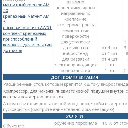
взаимно
магнитный крепёж АМ
перпендикулярных
50
направлениях
крепёжный магнит АМ
крепление
51
акселерометров на
восковая мастика AW01
немагнитные
комплект крепёжных
поверхности
приспособлений
для установки
1
комплект для изоляции
датчиков на
от 4 шт.
3
датчиков
вибростенд
от 1 шт.
8
для развязки
от 4 шт.
электропроводящих
1 шт.
поверхностей
1 шт.
2
ДОП. КОМПЛЕКТАЦИЯ
Расширенный стол, который крепится к штоку вибростенда
Компрессор, для накачки пневматической подушки внутри с
которая поддерживает шток
Автомат питания достаточной мощности, чтобы выдержат
пусковой ток (смотрите внимательно документацию)
УСЛУГИ
обучение персонала
10 % от сто
Обучение