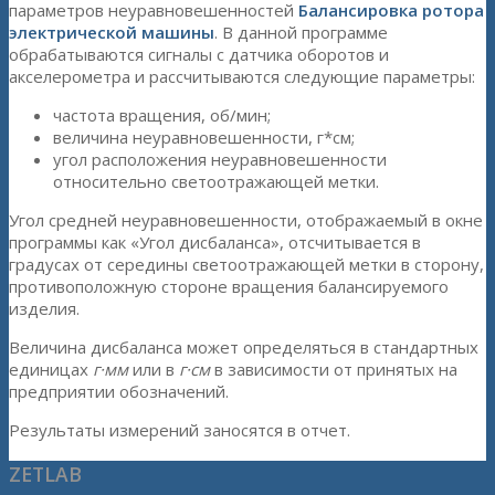
параметров неуравновешенностей
Балансировка ротора
электрической машины
. В данной программе
обрабатываются сигналы с датчика оборотов и
акселерометра и рассчитываются следующие параметры:
частота вращения, об/мин;
величина неуравновешенности, г*см;
угол расположения неуравновешенности
относительно светоотражающей метки.
Угол средней неуравновешенности, отображаемый в окне
программы как «Угол дисбаланса», отсчитывается в
градусах от середины светоотражающей метки в сторону,
противоположную стороне вращения балансируемого
изделия.
Величина дисбаланса может определяться в стандартных
единицах
г·мм
или в
г·см
в зависимости от принятых на
предприятии обозначений.
Результаты измерений заносятся в отчет.
ZETLAB