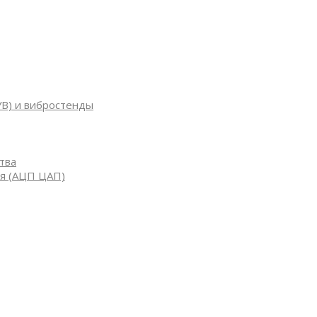
УВ) и вибростенды
тва
я (АЦП ЦАП)