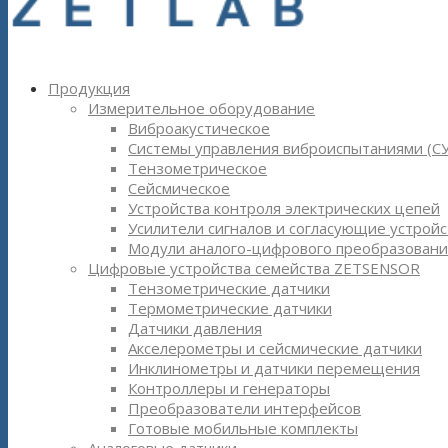
Продукция
Измерительное оборудование
Виброакустическое
Системы управления виброиспытаниями (С
Тензометрическое
Сейсмическое
Устройства контроля электрических цепей
Усилители сигналов и согласующие устройс
Модули аналого-цифрового преобразовани
Цифровые устройства семейства ZETSENSOR
Тензометрические датчики
Термометрические датчики
Датчики давления
Акселерометры и сейсмические датчики
Инклинометры и датчики перемещения
Контроллеры и генераторы
Преобразователи интерфейсов
Готовые мобильные комплекты