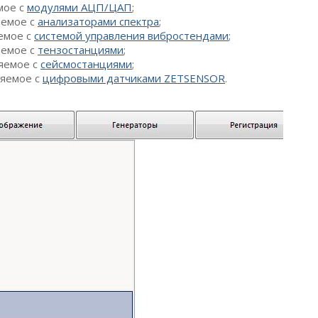
мое с
модулями АЦП/ЦАП
;
яемое с
анализаторами спектра
;
емое с
системой управления вибростендами
;
яемое с
тензостанциями
;
яемое с
сейсмостанциями
;
ляемое с
цифровыми датчиками ZETSENSOR
.