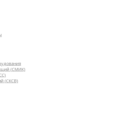
ы
рудования
кций (СМИК)
СС)
й (СКСВ)