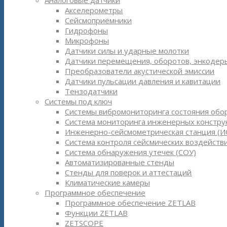
Аналоговые датчики
Акселерометры
Сейсмоприёмники
Гидрофоны
Микрофоны
Датчики силы и ударные молотки
Датчики перемещения, оборотов, энкодер
Преобразователи акустической эмиссии
Датчики пульсации давления и кавитации
Тензодатчики
Системы под ключ
Системы вибромониторинга состояния обо
Система мониторинга инженерных констру
Инженерно-сейсмометрическая станция (И
Система контроля сейсмических воздействи
Система обнаружения утечек (СОУ)
Автоматизированные стенды
Стенды для поверок и аттестаций
Климатические камеры
Программное обеспечение
Программное обеспечение ZETLAB
Функции ZETLAB
ZETSCOPE