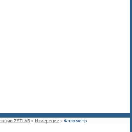
нкции ZETLAB
»
Измерение
»
Фазометр