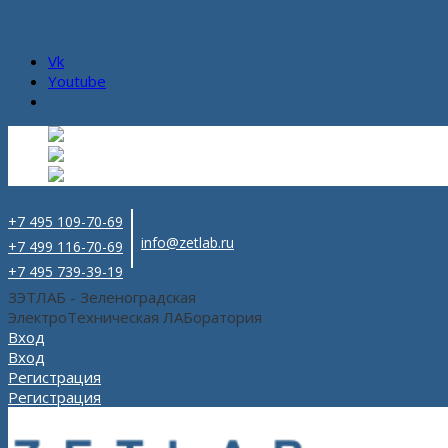
Vk
Youtube
Русский
Русский
ru
English
Английский
en
Español
Испанский
es
+7 495 109-70-69
info@zetlab.ru
+7 499 116-70-69
+7 495 739-39-19
ЗЭТЛАБ - Зеленоградская
ЭлектроТехническая ЛАБоратория
Вход
Вход
Регистрация
Регистрация