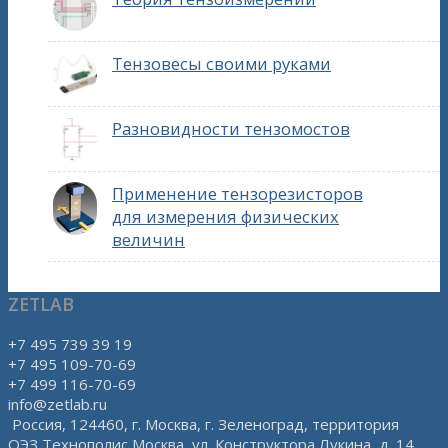
Тензовесы своими руками
Разновидности тензомостов
Применение тензорезисторов
для измерения физических
величин
ZETLAB
+7 495 739 39 19
+7 495 109-70-69
+7 499 116-70-69
info@zetlab.ru
Россия, 124460, г. Москва, г. Зеленоград, территория
ОЭЗ Технополис Москва, ул. Конструктора Лукина, д. 14,