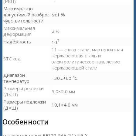
(РКП)
Максимально
допустимый разброс
≤±1 %
чувствительности
Максимальная
2 %
деформация
7
Надёжность
10
11 — сплав стали, мартенситная
нержавеющая сталь и
STC код
электролитическое напыление
нержавеющей стали
Диапазон
−30…+60 °С
температур
Размеры решетки
5,0×2,0 мм
(Д×Ш)
Размеры подложки
10,1×4,0 мм
(Д×Ш)
Особенности
тензорезисторов BF120-5AA (11) N6-X