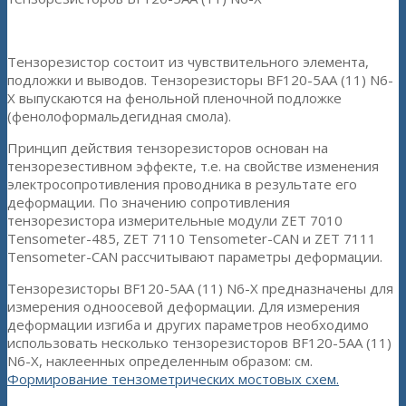
Тензорезистор состоит из чувствительного элемента,
подложки и выводов. Тензорезисторы BF120-5AA (11) N6-
X выпускаются на фенольной пленочной подложке
(фенолоформальдегидная смола).
Принцип действия тензорезисторов основан на
тензорезестивном эффекте, т.е. на свойстве изменения
электросопротивления проводника в результате его
деформации. По значению сопротивления
тензорезистора измерительные модули ZET 7010
Tensometer-485, ZET 7110 Tensometer-CAN и ZET 7111
Tensometer-CAN рассчитывают параметры деформации.
Тензорезисторы BF120-5AA (11) N6-X предназначены для
измерения одноосевой деформации. Для измерения
деформации изгиба и других параметров необходимо
использовать несколько тензорезисторов BF120-5AA (11)
N6-X, наклеенных определенным образом: см.
Формирование тензометрических мостовых схем.