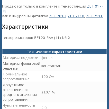
Продаются только в комплекте к тензостанции
ZET 017-
T8
или к цифровым датчикам
ZET 7010
,
ZET 7110
,
ZET 7111
.
Характеристики
тензорезисторов BF120-5AA (11) N6-X
Технические характеристики
Материал подложки
фенол
Материал фольговой
константан
решетки
Номинальное
120 Ом
сопротивление
Допустимое
отклонение от
≤±0,1 %
среднего значения
сопротивления
Чувствительность
2,0