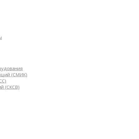
ы
рудования
кций (СМИК)
СС)
й (СКСВ)