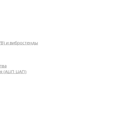
УВ) и вибростенды
тва
я (АЦП ЦАП)