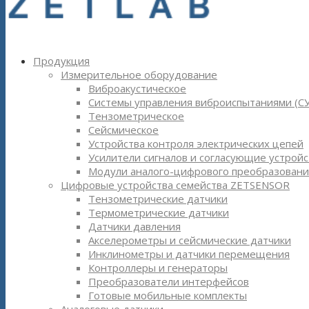
Продукция
Измерительное оборудование
Виброакустическое
Системы управления виброиспытаниями (С
Тензометрическое
Сейсмическое
Устройства контроля электрических цепей
Усилители сигналов и согласующие устройс
Модули аналого-цифрового преобразовани
Цифровые устройства семейства ZETSENSOR
Тензометрические датчики
Термометрические датчики
Датчики давления
Акселерометры и сейсмические датчики
Инклинометры и датчики перемещения
Контроллеры и генераторы
Преобразователи интерфейсов
Готовые мобильные комплекты