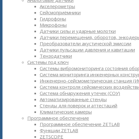
Аналоговые датчики
Акселерометры
Сейсмоприёмники
Гидрофоны
Микрофоны
Датчики силы и ударные молотки
Датчики перемещения, оборотов, энкодер
Преобразователи акустической эмиссии
Датчики пульсации давления и кавитации
Тензодатчики
Системы под ключ
Системы вибромониторинга состояния обо
Система мониторинга инженерных констру
Инженерно-сейсмометрическая станция (И
Система контроля сейсмических воздействи
Система обнаружения утечек (СОУ)
Автоматизированные стенды
Стенды для поверок и аттестаций
Климатические камеры
Программное обеспечение
Программное обеспечение ZETLAB
Функции ZETLAB
ZETSCOPE