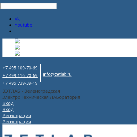
Vk
Youtube
Русский
Русский
ru
English
Английский
en
Español
Испанский
es
+7 495 109-70-69
info@zetlab.ru
+7 499 116-70-69
+7 495 739-39-19
ЗЭТЛАБ - Зеленоградская
ЭлектроТехническая ЛАБоратория
Вход
Вход
Регистрация
Регистрация