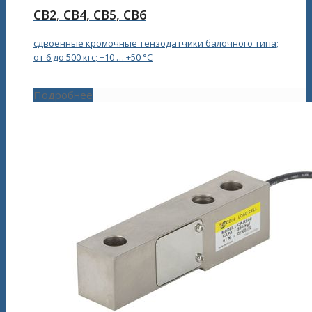
CB2, CB4, CB5, CB6
сдвоенные кромочные тензодатчики балочного типа;
от 6 до 500 кгс; −10 … +50 °С
Подробнее