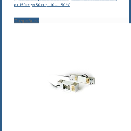
от 150 гс до 50 кгс; −10 … +50 °С
Подробнее