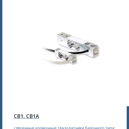
CВ1, CB1A
сдвоенные кромочные тензодатчики балочного типа;