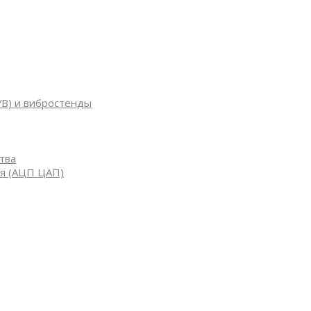
УВ) и вибростенды
тва
я (АЦП ЦАП)