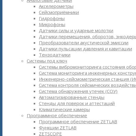
Аналоговые датчики
Акселерометры
Сейсмоприёмники
Гидрофоны
Микрофоны
Датчики силы и ударные молотки
Датчики перемещения, оборотов, энкодер
Преобразователи акустической эмиссии
Датчики пульсации давления и кавитации
Тензодатчики
Системы под ключ
Системы вибромониторинга состояния обо
Система мониторинга инженерных констру
Инженерно-сейсмометрическая станция (И
Система контроля сейсмических воздействи
Система обнаружения утечек (СОУ)
Автоматизированные стенды
Стенды для поверок и аттестаций
Климатические камеры
Программное обеспечение
Программное обеспечение ZETLAB
Функции ZETLAB
ZETSCOPE