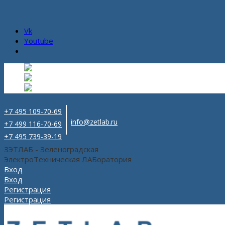
Vk
Youtube
Русский
Русский
ru
English
Английский
en
Español
Испанский
es
+7 495 109-70-69
info@zetlab.ru
+7 499 116-70-69
+7 495 739-39-19
ЗЭТЛАБ - Зеленоградская
ЭлектроТехническая ЛАБоратория
Вход
Вход
Регистрация
Регистрация