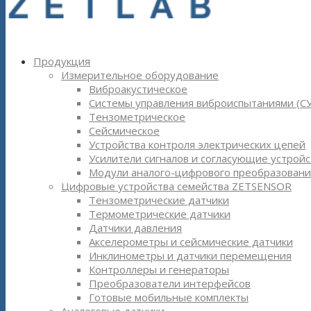
Продукция
Измерительное оборудование
Виброакустическое
Системы управления виброиспытаниями (С
Тензометрическое
Сейсмическое
Устройства контроля электрических цепей
Усилители сигналов и согласующие устройс
Модули аналого-цифрового преобразовани
Цифровые устройства семейства ZETSENSOR
Тензометрические датчики
Термометрические датчики
Датчики давления
Акселерометры и сейсмические датчики
Инклинометры и датчики перемещения
Контроллеры и генераторы
Преобразователи интерфейсов
Готовые мобильные комплекты