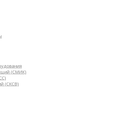
ы
рудования
кций (СМИК)
СС)
й (СКСВ)