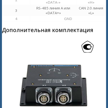
«DATA-»
«H»
RS-485 линия А или
CAN 2.0 линия
3
«DATA+»
«L»
4
GND
Дополнительная комплектация