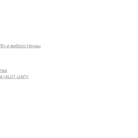
УВ) и вибростенды
тва
я (АЦП ЦАП)