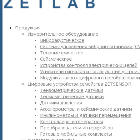
Продукция
Измерительное оборудование
Виброакустическое
Системы управления виброиспытаниями (С
Тензометрическое
Сейсмическое
Устройства контроля электрических цепей
Усилители сигналов и согласующие устройс
Модули аналого-цифрового преобразовани
Цифровые устройства семейства ZETSENSOR
Тензометрические датчики
Термометрические датчики
Датчики давления
Акселерометры и сейсмические датчики
Инклинометры и датчики перемещения
Контроллеры и генераторы
Преобразователи интерфейсов
Готовые мобильные комплекты