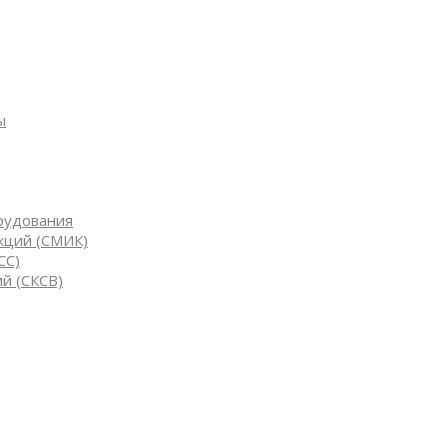
ы
рудования
кций (СМИК)
СС)
й (СКСВ)