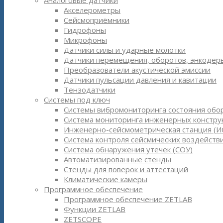
Аналоговые датчики
Акселерометры
Сейсмоприёмники
Гидрофоны
Микрофоны
Датчики силы и ударные молотки
Датчики перемещения, оборотов, энкодер
Преобразователи акустической эмиссии
Датчики пульсации давления и кавитации
Тензодатчики
Системы под ключ
Системы вибромониторинга состояния обо
Система мониторинга инженерных констру
Инженерно-сейсмометрическая станция (И
Система контроля сейсмических воздействи
Система обнаружения утечек (СОУ)
Автоматизированные стенды
Стенды для поверок и аттестаций
Климатические камеры
Программное обеспечение
Программное обеспечение ZETLAB
Функции ZETLAB
ZETSCOPE