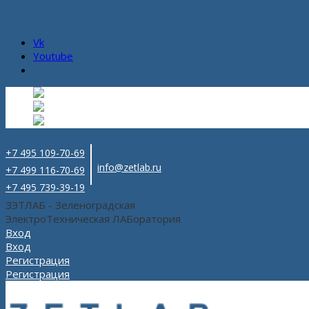
Vk
Youtube
Русский
Русский
ru
English
Английский
en
Español
Испанский
es
+7 495 109-70-69
info@zetlab.ru
+7 499 116-70-69
+7 495 739-39-19
ЗЭТЛАБ - Зеленоградская
ЭлектроТехническая ЛАБоратория
Вход
Вход
Регистрация
Регистрация