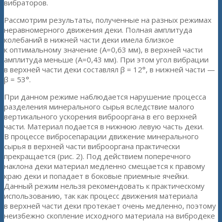
вибраторов.
Рассмотрим результаты, полученные на разных режимах
неравномерного движения деки. Полная амплитуда
колебаний в нижней части деки имела близкое
к оптимальному значение (А=0,63 мм), в верхней части
амплитуда меньше (А=0,43 мм). При этом угол вибрации
в верхней части деки составлял β = 12°, в нижней части —
β = 53°.
При данном режиме наблюдается нарушение процесса
разделения минерального сырья вследствие малого
вертикального ускорения виброоргана в его верхней
части. Материал подается в нижнюю левую часть деки.
В процессе вибросепарации движение минерального
сырья в верхней части виброоргана практически
прекращается (рис. 2). Под действием поперечного
наклона деки материал медленно смещается к правому
краю деки и попадает в боковые приемные ячейки.
Данный режим нельзя рекомендовать к практическому
использованию, так как процесс движения материала
в верхней части деки протекает очень медленно, поэтому
неизбежно скопление исходного материала на вибродеке