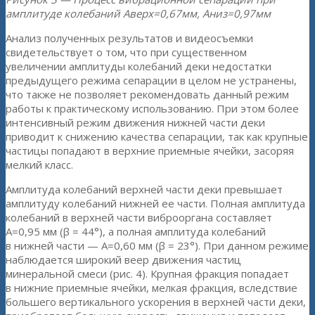
амплитуде колебаний Аверх=0,67мм, Аниз=0,97мм
Анализ полученных результатов и видеосъемки
свидетельствует о том, что при существенном
увеличении амплитуды колебаний деки недостатки
предыдущего режима сепарации в целом не устранены,
что также не позволяет рекомендовать данный режим
работы к практическому использованию. При этом более
интенсивный режим движения нижней части деки
приводит к снижению качества сепарации, так как крупные
частицы попадают в верхние приемные ячейки, засоряя
мелкий класс.
Амплитуда колебаний верхней части деки превышает
амплитуду колебаний нижней ее части. Полная амплитуда
колебаний в верхней части виброоргана составляет
А=0,95 мм (β = 44°), а полная амплитуда колебаний
в нижней части — А=0,60 мм (β = 23°). При данном режиме
наблюдается широкий веер движения частиц
минеральной смеси (рис. 4). Крупная фракция попадает
в нижние приемные ячейки, мелкая фракция, вследствие
большего вертикального ускорения в верхней части деки,