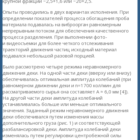
крупной фракции −2,5+1,6 или −20+2,5.
Опыты проводились в двух вариантах исполнения. При
определении показателей процесса обогащения проба
материала подавалась на виброорган равномерным
непрерывным потоком для обеспечения качественного
процесса разделения. При выполнении фото-
и видеосъемки для более четкого отслеживания
траекторий движения частиц исходный материал
подавался небольшой разовой порцией.
Было рассмотрено четыре режима неравномерного
движения деки. На одной части деки (вверху или внизу)
обеспечивалась оптимальная амплитуда колебаний (при
равномерном движении деки и n=1700 кол/мин для
рассматриваемого сырья она составляет А ≈ 6,0 мм [4]).
На другой части деки амплитуда колебаний
устанавливалась больше или меньше оптимального
значения. Заданный режим неравномерного движения
деки обеспечивался путем изменения массы
дополнительного груза (рис. 1) и соответствующей
разбалансировкой деки. Амплитуда колебаний деки
изменялась путем регулировки центробежной силы