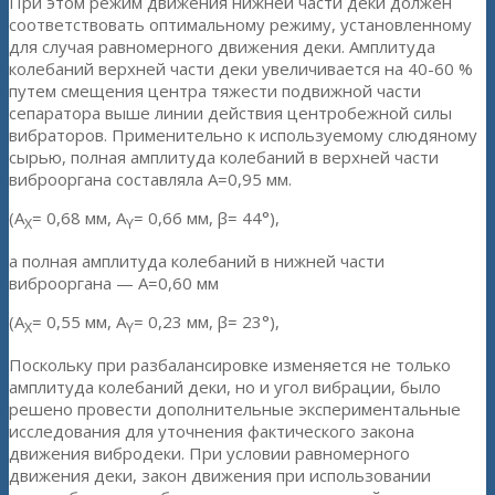
При этом режим движения нижней части деки должен
соответствовать оптимальному режиму, установленному
для случая равномерного движения деки. Амплитуда
колебаний верхней части деки увеличивается на 40-60 %
путем смещения центра тяжести подвижной части
сепаратора выше линии действия центробежной силы
вибраторов. Применительно к используемому слюдяному
сырью, полная амплитуда колебаний в верхней части
виброоргана составляла А=0,95 мм.
(A
= 0,68 мм, A
= 0,66 мм, β= 44°),
X
Y
а полная амплитуда колебаний в нижней части
виброоргана — А=0,60 мм
(A
= 0,55 мм, A
= 0,23 мм, β= 23°),
X
Y
Поскольку при разбалансировке изменяется не только
амплитуда колебаний деки, но и угол вибрации, было
решено провести дополнительные экспериментальные
исследования для уточнения фактического закона
движения вибродеки. При условии равномерного
движения деки, закон движения при использовании