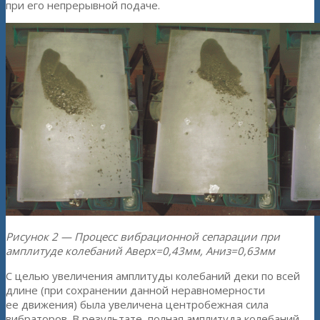
при его непрерывной подаче.
Рисунок 2 — Процесс вибрационной сепарации при
амплитуде колебаний Аверх=0,43мм, Аниз=0,63мм
С целью увеличения амплитуды колебаний деки по всей
длине (при сохранении данной неравномерности
ее движения) была увеличена центробежная сила
вибраторов. В результате, полная амплитуда колебаний