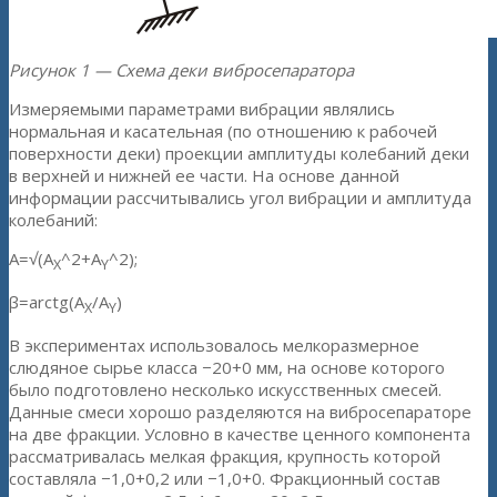
Рисунок 1 — Схема деки вибросепаратора
Измеряемыми параметрами вибрации являлись
нормальная и касательная (по отношению к рабочей
поверхности деки) проекции амплитуды колебаний деки
в верхней и нижней ее части. На основе данной
информации рассчитывались угол вибрации и амплитуда
колебаний:
A=√(A
^2+A
^2);
X
Y
β=arctg(A
/A
)
X
Y
В экспериментах использовалось мелкоразмерное
слюдяное сырье класса −20+0 мм, на основе которого
было подготовлено несколько искусственных смесей.
Данные смеси хорошо разделяются на вибросепараторе
на две фракции. Условно в качестве ценного компонента
рассматривалась мелкая фракция, крупность которой
составляла −1,0+0,2 или −1,0+0. Фракционный состав