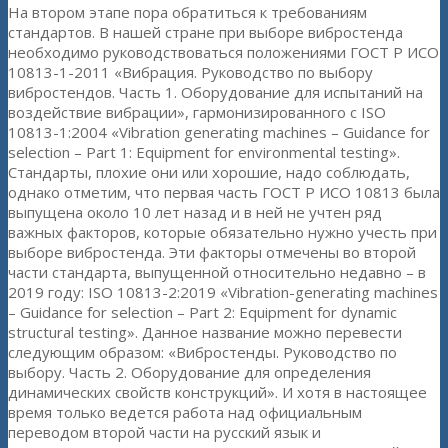
На втором этапе пора обратиться к требованиям
стандартов. В нашей стране при выборе вибростенда
необходимо руководствоваться положениями ГОСТ Р ИСО
10813-1-2011 «Вибрация. Руководство по выбору
вибростендов. Часть 1. Оборудование для испытаний на
воздействие вибрации», гармонизированного с ISO
10813-1:2004 «Vibration generating machines – Guidance for
selection – Part 1: Equipment for environmental testing».
Стандарты, плохие они или хорошие, надо соблюдать,
однако отметим, что первая часть ГОСТ Р ИСО 10813 была
выпущена около 10 лет назад и в ней не учтен ряд
важных факторов, которые обязательно нужно учесть при
выборе вибростенда. Эти факторы отмечены во второй
части стандарта, выпущенной относительно недавно – в
2019 году: ISO 10813-2:2019 «Vibration-generating machines
– Guidance for selection – Part 2: Equipment for dynamic
structural testing». Данное название можно перевести
следующим образом: «Вибростенды. Руководство по
выбору. Часть 2. Оборудование для определения
динамических свойств конструкций». И хотя в настоящее
время только ведется работа над официальным
переводом второй части на русский язык и