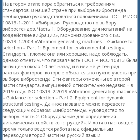
На втором этапе пора обратиться к требованиям
стандартов. В нашей стране при выборе вибростенда
необходимо руководствоваться положениями ГОСТ Р ИСО
10813-1-2011 «Вибрация. Руководство по выбору
вибростендов. Часть 1. Оборудование для испытаний на
воздействие вибрации», гармонизированного с ISO
10813-1:2004 «Vibration generating machines – Guidance for
selection – Part 1: Equipment for environmental testing».
Стандарты, плохие они или хорошие, надо соблюдать,
однако отметим, что первая часть ГОСТ Р ИСО 10813 была
выпущена около 10 лет назад и в ней не учтен ряд
важных факторов, которые обязательно нужно учесть при
выборе вибростенда. Эти факторы отмечены во второй
части стандарта, выпущенной относительно недавно – в
2019 году: ISO 10813-2:2019 «Vibration-generating machines
– Guidance for selection – Part 2: Equipment for dynamic
structural testing». Данное название можно перевести
следующим образом: «Вибростенды. Руководство по
выбору. Часть 2. Оборудование для определения
динамических свойств конструкций». И хотя в настоящее
время только ведется работа над официальным
переводом второй части на русский язык и