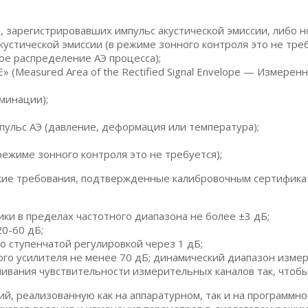
, зарегистрировавших импульс акустической эмиссии, либо н
устической эмиссии (в режиме зонного контроля это не треб
ое распределение АЭ процесса);
» (Measured Area of the Rectified Signal Envelope — Измер
минации);
пульс АЭ (давление, деформация или температура);
режиме зонного контроля это не требуется);
ие требования, подтвержденные калибровочным сертификат
и в пределах частотного диапазона не более ±3 дБ;
0-60 дБ;
о ступенчатой регулировкой через 1 дБ;
о усилителя не менее 70 дБ; динамический диапазон измере
ивания чувствительности измерительных каналов так, чтобы
й, реализованную как на аппаратурном, так и на программн