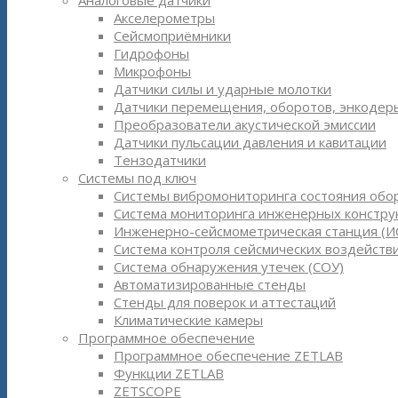
Аналоговые датчики
Акселерометры
Сейсмоприёмники
Гидрофоны
Микрофоны
Датчики силы и ударные молотки
Датчики перемещения, оборотов, энкодер
Преобразователи акустической эмиссии
Датчики пульсации давления и кавитации
Тензодатчики
Системы под ключ
Системы вибромониторинга состояния обо
Система мониторинга инженерных констру
Инженерно-сейсмометрическая станция (И
Система контроля сейсмических воздействи
Система обнаружения утечек (СОУ)
Автоматизированные стенды
Стенды для поверок и аттестаций
Климатические камеры
Программное обеспечение
Программное обеспечение ZETLAB
Функции ZETLAB
ZETSCOPE