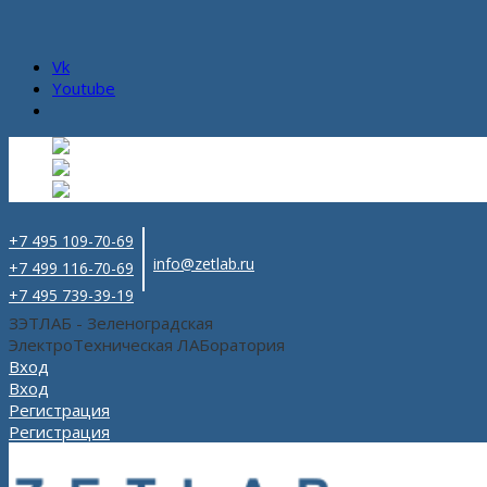
Vk
Youtube
Русский
Русский
ru
English
Английский
en
Español
Испанский
es
+7 495 109-70-69
info@zetlab.ru
+7 499 116-70-69
+7 495 739-39-19
ЗЭТЛАБ - Зеленоградская
ЭлектроТехническая ЛАБоратория
Вход
Вход
Регистрация
Регистрация