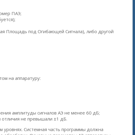
омер ПАЭ;
уется);
енная Площадь под Огибающей Сигнала), либо другой
ом на аппаратуру:
ния амплитуды сигналов АЭ не менее 60 дБ;
 отличия не превышали ±1 дБ.
ом уровнях. Системная часть программы должна