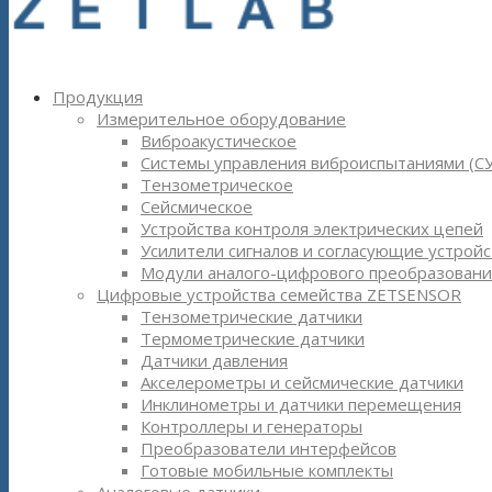
Продукция
Измерительное оборудование
Виброакустическое
Системы управления виброиспытаниями (С
Тензометрическое
Сейсмическое
Устройства контроля электрических цепей
Усилители сигналов и согласующие устройс
Модули аналого-цифрового преобразовани
Цифровые устройства семейства ZETSENSOR
Тензометрические датчики
Термометрические датчики
Датчики давления
Акселерометры и сейсмические датчики
Инклинометры и датчики перемещения
Контроллеры и генераторы
Преобразователи интерфейсов
Готовые мобильные комплекты