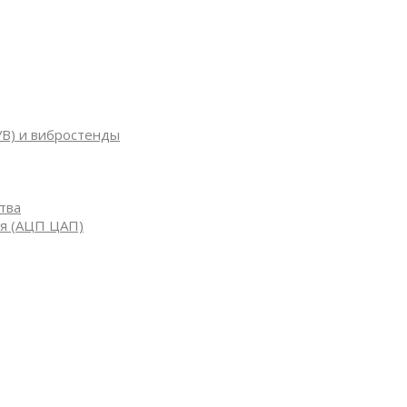
УВ) и вибростенды
тва
я (АЦП ЦАП)