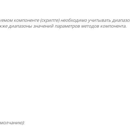
уемом компоненте (скрипте) необходимо учитывать диапаз
акже диапазоны значений параметров методов компонента.
умолчанию):