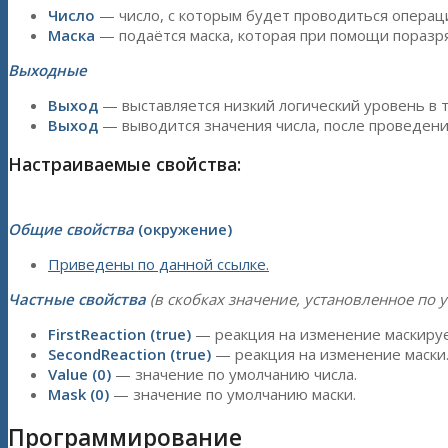
Число
— число, с которым будет проводиться операц
Маска
— подаётся маска, которая при помощи поразр
Выходные
Выход
— выставляется низкий логический уровень в то
Выход
— выводится значения числа, после проведени
Настраиваемые свойства:
Общие свойства
(окружение)
Приведены по данной ссылке.
Частные свойства
(в скобках значение, установленное по 
FirstReaction (true)
— реакция на изменение маскируе
SecondReaction (true)
— реакция на изменение маски
Value (0)
— значение по умолчанию числа.
Mask (0)
— значение по умолчанию маски.
Программирование