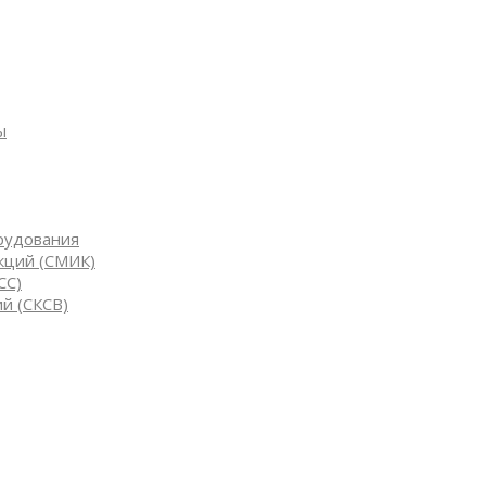
ы
рудования
кций (СМИК)
СС)
й (СКСВ)