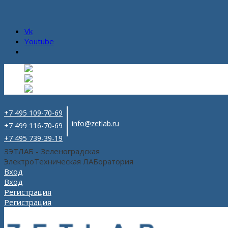
Vk
Youtube
Русский
Русский
ru
English
Английский
en
Español
Испанский
es
+7 495 109-70-69
info@zetlab.ru
+7 499 116-70-69
+7 495 739-39-19
ЗЭТЛАБ - Зеленоградская
ЭлектроТехническая ЛАБоратория
Вход
Вход
Регистрация
Регистрация