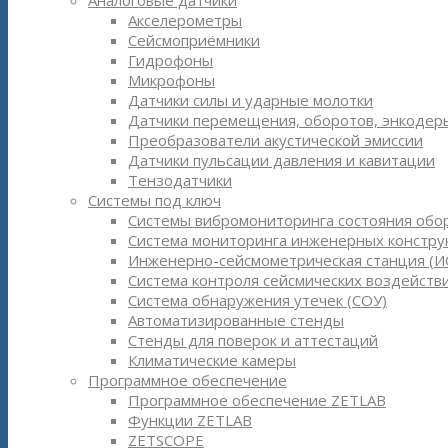
Аналоговые датчики
Акселерометры
Сейсмоприёмники
Гидрофоны
Микрофоны
Датчики силы и ударные молотки
Датчики перемещения, оборотов, энкодер
Преобразователи акустической эмиссии
Датчики пульсации давления и кавитации
Тензодатчики
Системы под ключ
Системы вибромониторинга состояния обо
Система мониторинга инженерных констру
Инженерно-сейсмометрическая станция (И
Система контроля сейсмических воздействи
Система обнаружения утечек (СОУ)
Автоматизированные стенды
Стенды для поверок и аттестаций
Климатические камеры
Программное обеспечение
Программное обеспечение ZETLAB
Функции ZETLAB
ZETSCOPE