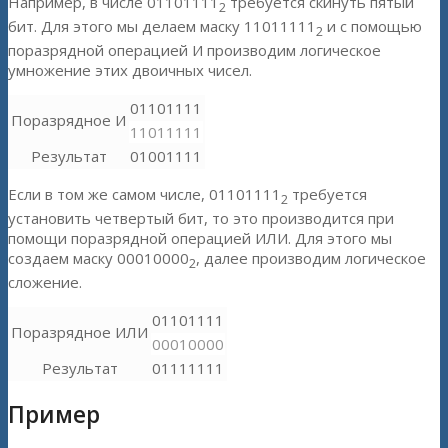
Например, в числе 01101111
требуется скинуть пятый
2
бит. Для этого мы делаем маску 11011111
и с помощью
2
поразрядной операцией И производим логическое
умножение этих двоичных чисел.
01101111
Поразрядное И
11011111
Результат
01001111
Если в том же самом числе, 01101111
требуется
2
установить четвертый бит, то это производится при
помощи поразрядной операцией ИЛИ. Для этого мы
создаем маску 00010000
, далее производим логическое
2
сложение.
01101111
Поразрядное ИЛИ
00010000
Результат
01111111
Пример