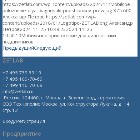
https://zetlab.com/wp-content/uploads/2024/11/Mobilnoe-
prilozhenie-dlya-diagnostiki-podshibnikov-prew.jpg
375
600
Александр Петров
https://zetlab.com/wp-
content/uploads/2018/01/Logotipo-ZETLAB.png
Александр
Петров
2024-11-25 10:49:23
2024-11-25
10:50:10
Мобильное приложение для диагностики
подшипников
Предыдущий
Следующий
ZETLAB
+7 495 739 39 19
+7 495 109-70-69
+7 499 116-70-69
info@zetlab.ru
Россия, 124460, г. Москва, г. Зеленоград, территория
ОЭЗ Технополис Москва, ул. Конструктора Лукина, д. 14,
стр. 12
Вход/Регистрация
Предприятие