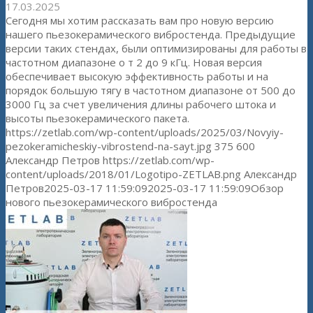
17.03.2025
Сегодня мы хотим рассказать вам про новую версию
нашего пьезокерамического вибростенда. Предыдущие
версии таких стендах, были оптимизированы для работы в
частотном диапазоне о т 2 до 9 кГц. Новая версия
обеспечивает высокую эффективность работы и на
порядок большую тягу в частотном диапазоне от 500 до
3000 Гц за счет увеличения длины рабочего штока и
высоты пьезокерамического пакета.
https://zetlab.com/wp-content/uploads/2025/03/Novyiy-
pezokeramicheskiy-vibrostend-na-sayt.jpg
375
600
Александр Петров
https://zetlab.com/wp-
content/uploads/2018/01/Logotipo-ZETLAB.png
Александр
Петров
2025-03-17 11:59:09
2025-03-17 11:59:09
Обзор
нового пьезокерамического вибростенда