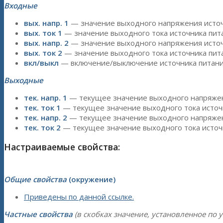
Входные
вых. напр. 1
— значение выходного напряжения источн
вых. ток 1
— значение выходного тока источника питан
вых. напр. 2
— значение выходного напряжения источн
вых. ток 2
— значение выходного тока источника питан
вкл/выкл
— включение/выключение источника питани
Выходные
тек. напр. 1
— текущее значение выходного напряжени
тек. ток 1
— текущее значение выходного тока источни
тек. напр. 2
— текущее значение выходного напряжени
тек. ток 2
— текущее значение выходного тока источни
Настраиваемые свойства:
Общие свойства
(окружение)
Приведены по данной ссылке.
Частные свойства
(в скобках значение, установленное по 