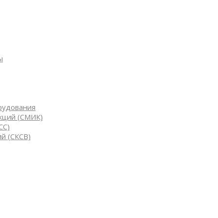
ы
рудования
кций (СМИК)
СС)
й (СКСВ)