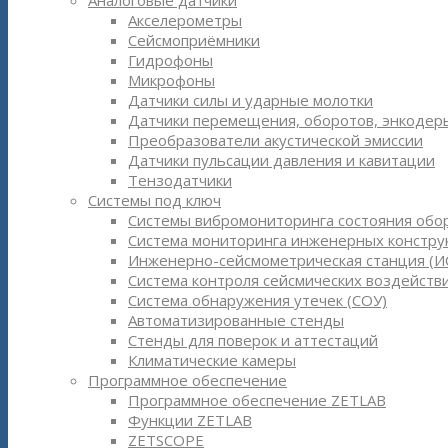
Аналоговые датчики
Акселерометры
Сейсмоприёмники
Гидрофоны
Микрофоны
Датчики силы и ударные молотки
Датчики перемещения, оборотов, энкодер
Преобразователи акустической эмиссии
Датчики пульсации давления и кавитации
Тензодатчики
Системы под ключ
Системы вибромониторинга состояния обо
Система мониторинга инженерных констру
Инженерно-сейсмометрическая станция (И
Система контроля сейсмических воздействи
Система обнаружения утечек (СОУ)
Автоматизированные стенды
Стенды для поверок и аттестаций
Климатические камеры
Программное обеспечение
Программное обеспечение ZETLAB
Функции ZETLAB
ZETSCOPE