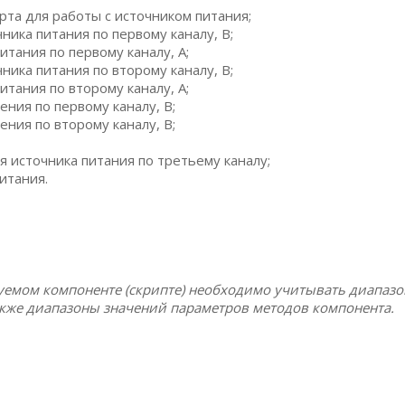
та для работы с источником питания;
ика питания по первому каналу, В;
тания по первому каналу, А;
ика питания по второму каналу, В;
тания по второму каналу, А;
ния по первому каналу, В;
ния по второму каналу, В;
источника питания по третьему каналу;
итания.
уемом компоненте (скрипте) необходимо учитывать диапаз
акже диапазоны значений параметров методов компонента.