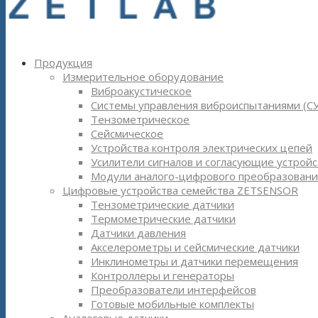
Продукция
Измерительное оборудование
Виброакустическое
Системы управления виброиспытаниями (С
Тензометрическое
Сейсмическое
Устройства контроля электрических цепей
Усилители сигналов и согласующие устройс
Модули аналого-цифрового преобразовани
Цифровые устройства семейства ZETSENSOR
Тензометрические датчики
Термометрические датчики
Датчики давления
Акселерометры и сейсмические датчики
Инклинометры и датчики перемещения
Контроллеры и генераторы
Преобразователи интерфейсов
Готовые мобильные комплекты