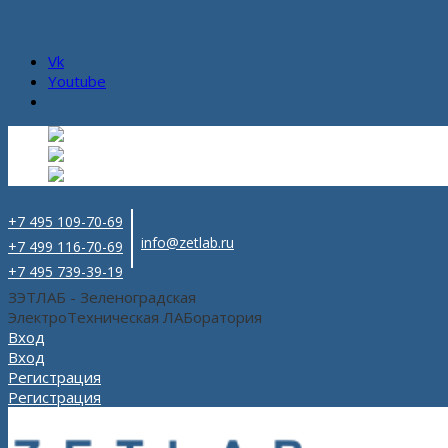
Vk
Youtube
Русский
Русский
ru
English
Английский
en
Español
Испанский
es
+7 495 109-70-69
info@zetlab.ru
+7 499 116-70-69
+7 495 739-39-19
ЗЭТЛАБ - Зеленоградская
ЭлектроТехническая ЛАБоратория
Вход
Вход
Регистрация
Регистрация