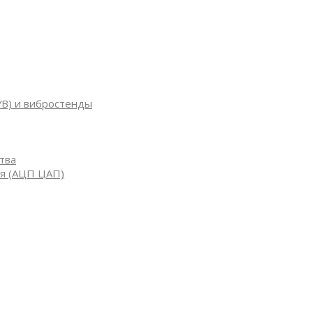
УВ) и вибростенды
тва
я (АЦП ЦАП)