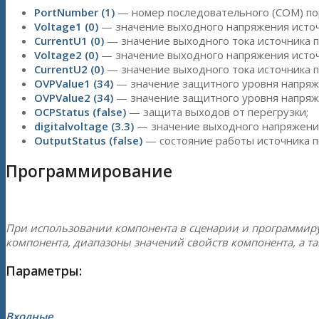
PortNumber (1)
— номер последовательного (COM) пор
Voltage1 (0)
— значение выходного напряжения источн
CurrentU1 (0)
— значение выходного тока источника пи
Voltage2 (0)
— значение выходного напряжения источн
CurrentU2 (0)
— значение выходного тока источника пи
OVPValue1 (34)
— значение защитного уровня напряже
OVPValue2 (34)
— значение защитного уровня напряже
OCPStatus (false)
— защита выходов от перегрузки;
digitalvoltage (3.3)
— значение выходного напряжения 
OutputStatus (false)
— состояние работы источника п
Программирование
При использовании компонента в сценарии и программир
компонента, диапазоны значений свойств компонента, а т
Параметры:
Входные