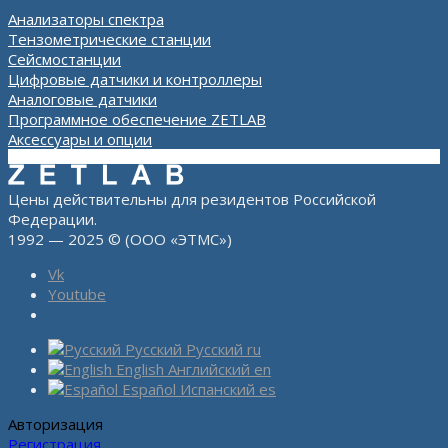
Анализаторы спектра
Тензометрические станции
Сейсмостанции
Цифровые датчики и контроллеры
Аналоговые датчики
Программное обеспечение ZETLAB
Аксессуары и опции
Цены действительны для резидентов Российской
Федерации.
1992 — 2025 © (ООО «ЭТМС»)
Vk
Youtube
Русский
Русский
ru
English
Английский
en
Español
Испанский
es
Авторизация
Регистрация