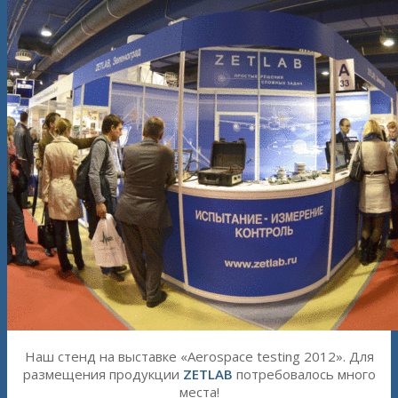
Наш стенд на выставке «Aerospace testing 2012». Для
размещения продукции
ZETLAB
потребовалось много
места!