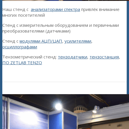
Наш стенд с
анализаторами спектра
привлёк внимание
многих посетителей
Стенд с измерительным оборудованием и первичными
преобразователями (датчиками)
Стенд с
модулями АЦП/ЦАП
,
усилителями
,
осциллографами
Тензометрический стенд:
тензодатчики
,
тензостанция
,
ПО ZETLAB TENZO