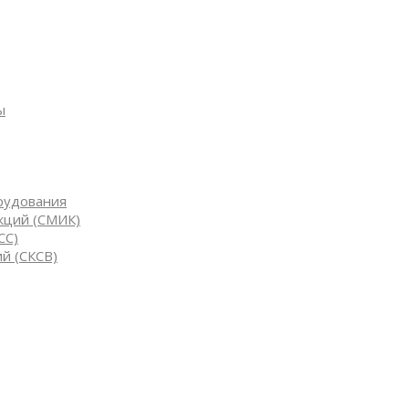
ы
рудования
кций (СМИК)
СС)
й (СКСВ)