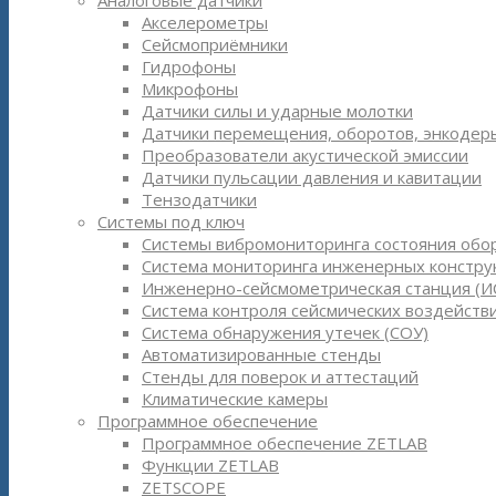
Аналоговые датчики
Акселерометры
Сейсмоприёмники
Гидрофоны
Микрофоны
Датчики силы и ударные молотки
Датчики перемещения, оборотов, энкодер
Преобразователи акустической эмиссии
Датчики пульсации давления и кавитации
Тензодатчики
Системы под ключ
Системы вибромониторинга состояния обо
Система мониторинга инженерных констру
Инженерно-сейсмометрическая станция (И
Система контроля сейсмических воздействи
Система обнаружения утечек (СОУ)
Автоматизированные стенды
Стенды для поверок и аттестаций
Климатические камеры
Программное обеспечение
Программное обеспечение ZETLAB
Функции ZETLAB
ZETSCOPE