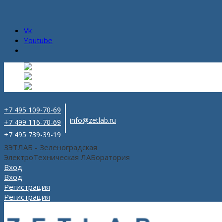
Vk
Youtube
Русский
Русский
ru
English
Английский
en
Español
Испанский
es
+7 495 109-70-69
info@zetlab.ru
+7 499 116-70-69
+7 495 739-39-19
ЗЭТЛАБ - Зеленоградская
ЭлектроТехническая ЛАБоратория
Вход
Вход
Регистрация
Регистрация