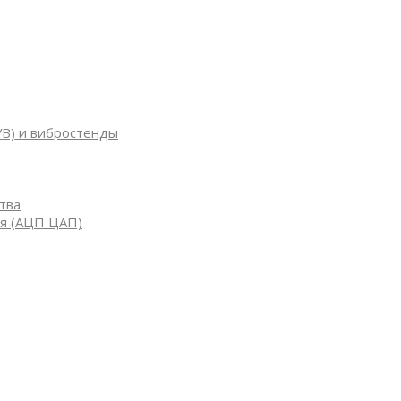
УВ) и вибростенды
тва
я (АЦП ЦАП)