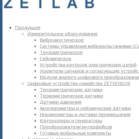
Продукция
Измерительное оборудование
Виброакустическое
Системы управления виброиспытаниями (С
Тензометрическое
Сейсмическое
Устройства контроля электрических цепей
Усилители сигналов и согласующие устройс
Модули аналого-цифрового преобразовани
Цифровые устройства семейства ZETSENSOR
Тензометрические датчики
Термометрические датчики
Датчики давления
Акселерометры и сейсмические датчики
Инклинометры и датчики перемещения
Контроллеры и генераторы
Преобразователи интерфейсов
Готовые мобильные комплекты