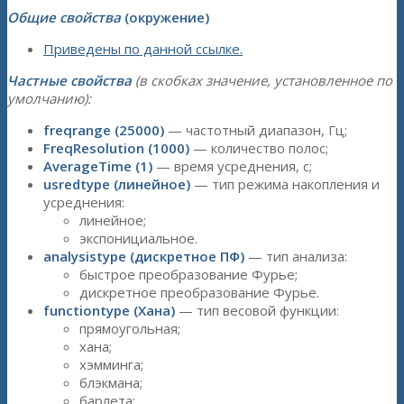
Общие свойства
(окружение)
Приведены по данной ссылке.
Частные свойства
(в скобках значение, установленное по
умолчанию):
freqrange (25000)
— частотный диапазон, Гц;
FreqResolution (1000)
— количество полос;
AverageTime (1)
— время усреднения, с;
usredtype (линейное)
— тип режима накопления и
усреднения:
линейное;
экспонициальное.
analysistype (дискретное ПФ)
— тип анализа:
быстрое преобразование Фурье;
дискретное преобразование Фурье.
functiontype (Хана)
— тип весовой функции:
прямоугольная;
хана;
хэмминга;
блэкмана;
барлета;