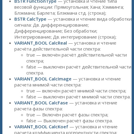
BSTR FunctionType
— установка и чтение типа
весовой функции: Прямоугольная; Хана; Хэмминга;
Блэкмана; Барлета; Блэкмана стд. (строка);
BSTR CalcType
— установка и чтение вида обработки
сигнала: Дв. дифференцирование;
Дифференцирование; Без обработки;
Интегрирование; Дв. интегрирование (строка);
VARIANT_BOOL CalcReal
— установка и чтение
расчёта действительной части спектра:
true — включён расчёт действительной части
спектра;
false — выключен расчёт действительной части
спектра.
VARIANT_BOOL CalcImage
— установка и чтение
расчета мнимой части спектра:
true — включён расчёт мнимой части спектра;
false — выключен расчёт мнимой части спектра.
VARIANT_BOOL CalcFase
— установка и чтение
расчета фазы спектра:
true — Включён расчёт фазы спектра;
false — Выключен расчёт фазы спектра.
VARIANT_BOOL CalcKoef
— установка и чтение
расчета коэффициента когерентности спектра: