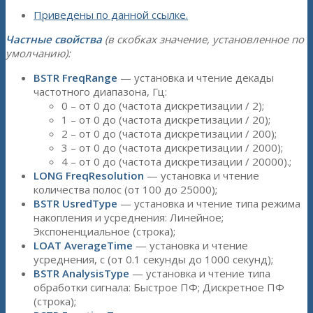
Приведены по данной ссылке.
Частные свойства
(в скобках значение, установленное по
умолчанию):
BSTR FreqRange
— установка и чтение декады
частотного диапазона, Гц:
0 – от 0 до (частота дискретизации / 2);
1 – от 0 до (частота дискретизации / 20);
2 – от 0 до (частота дискретизации / 200);
3 – от 0 до (частота дискретизации / 2000);
4 – от 0 до (частота дискретизации / 20000).;
LONG FreqResolution
— установка и чтение
количества полос (от 100 до 25000);
BSTR UsredType
— установка и чтение типа режима
накопления и усреднения: Линейное;
Экспоненциальное (строка);
LOAT AverageTime
— установка и чтение
усреднения, с (от 0.1 секунды до 1000 секунд);
BSTR AnalysisType
— установка и чтение типа
обработки сигнала: Быстрое ПФ; Дискретное ПФ
(строка);