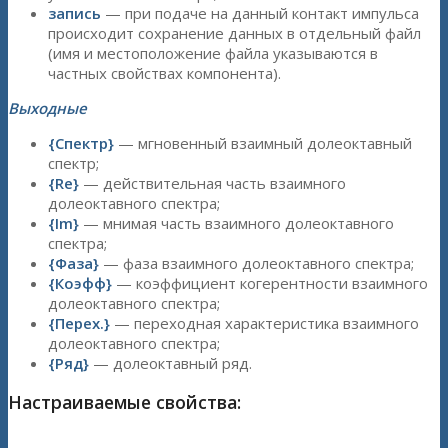
запись
— при подаче на данный контакт импульса
происходит сохранение данных в отдельный файл
(имя и местоположение файла указываются в
частных свойствах компонента).
Выходные
{Спектр}
— мгновенный взаимный долеоктавный
спектр;
{Re}
— действительная часть взаимного
долеоктавного спектра;
{Im}
— мнимая часть взаимного долеоктавного
спектра;
{Фаза}
— фаза взаимного долеоктавного спектра;
{Коэфф}
— коэффициент когерентности взаимного
долеоктавного спектра;
{Перех.}
— переходная характеристика взаимного
долеоктавного спектра;
{Ряд}
— долеоктавный ряд.
Настраиваемые свойства: