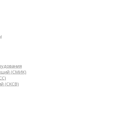
ы
рудования
кций (СМИК)
СС)
й (СКСВ)