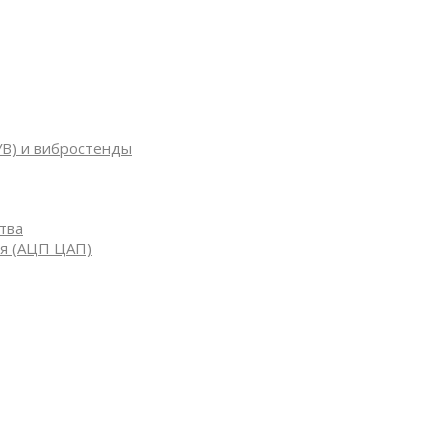
УВ) и вибростенды
тва
я (АЦП ЦАП)