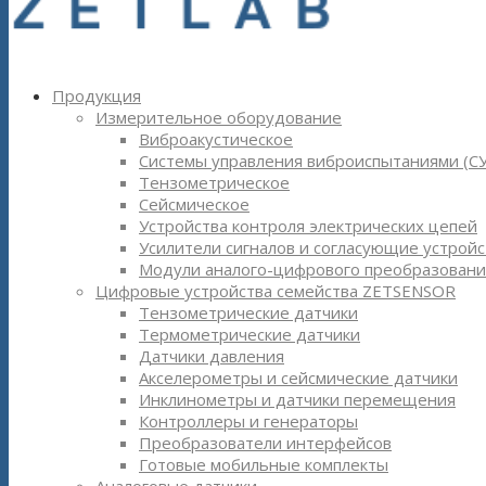
Продукция
Измерительное оборудование
Виброакустическое
Системы управления виброиспытаниями (С
Тензометрическое
Сейсмическое
Устройства контроля электрических цепей
Усилители сигналов и согласующие устройс
Модули аналого-цифрового преобразовани
Цифровые устройства семейства ZETSENSOR
Тензометрические датчики
Термометрические датчики
Датчики давления
Акселерометры и сейсмические датчики
Инклинометры и датчики перемещения
Контроллеры и генераторы
Преобразователи интерфейсов
Готовые мобильные комплекты