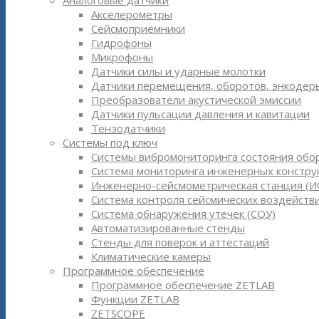
Аналоговые датчики
Акселерометры
Сейсмоприёмники
Гидрофоны
Микрофоны
Датчики силы и ударные молотки
Датчики перемещения, оборотов, энкодер
Преобразователи акустической эмиссии
Датчики пульсации давления и кавитации
Тензодатчики
Системы под ключ
Системы вибромониторинга состояния обо
Система мониторинга инженерных констру
Инженерно-сейсмометрическая станция (И
Система контроля сейсмических воздействи
Система обнаружения утечек (СОУ)
Автоматизированные стенды
Стенды для поверок и аттестаций
Климатические камеры
Программное обеспечение
Программное обеспечение ZETLAB
Функции ZETLAB
ZETSCOPE