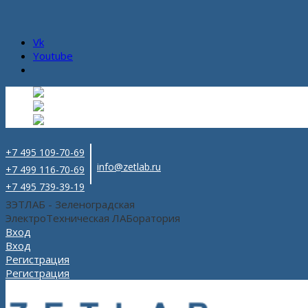
Vk
Youtube
Русский
Русский
ru
English
Английский
en
Español
Испанский
es
+7 495 109-70-69
info@zetlab.ru
+7 499 116-70-69
+7 495 739-39-19
ЗЭТЛАБ - Зеленоградская
ЭлектроТехническая ЛАБоратория
Вход
Вход
Регистрация
Регистрация