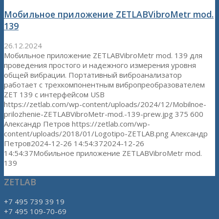
Мобильное приложение ZETLABVibroMetr mod.
139
26.12.2024
Мобильное приложение ZETLABVibroMetr mod. 139 для
проведения простого и надежного измерения уровня
общей вибрации. Портативный виброанализатор
работает с трехкомпонентным вибропреобразователем
ZET 139 с интерфейсом USB
https://zetlab.com/wp-content/uploads/2024/12/Mobilnoe-
prilozhenie-ZETLABVibroMetr-mod.-139-prew.jpg
375
600
Александр Петров
https://zetlab.com/wp-
content/uploads/2018/01/Logotipo-ZETLAB.png
Александр
Петров
2024-12-26 14:54:37
2024-12-26
14:54:37
Мобильное приложение ZETLABVibroMetr mod.
139
ZETLAB
+7 495 739 39 19
+7 495 109-70-69